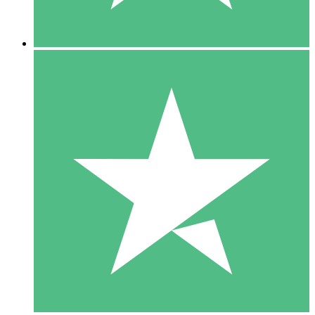
5 Nedladdningar
15
US$
00
10 Nedladdningar
20
US$
00