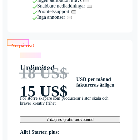
Ingen attribution krävs
Snabbare nedladdningar
Prioritetssupport
Inga annonser
Nu på rea!
Nu på rea!
Unlimited
18 US$
USD per månad
faktureras årligen
15 US$
För större skapare som producerar i stor skala och
kräver kreativ frihet
7 dagars gratis provperiod
Allt i Starter, plus: