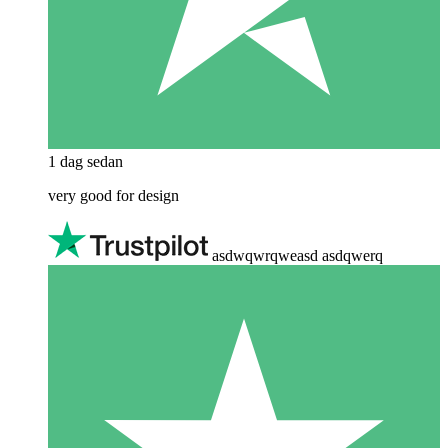
1 dag sedan
very good for design
asdwqwrqweasd asdqwerq