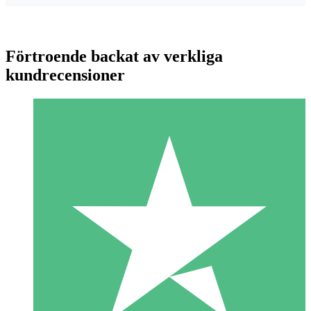
Förtroende backat av verkliga
kundrecensioner
Individuella Kreditpaket
Betala per användning med nedladdningskrediter. Inget
månatligt åtagande krävs.
1 Nedladdningar
10
US$
00