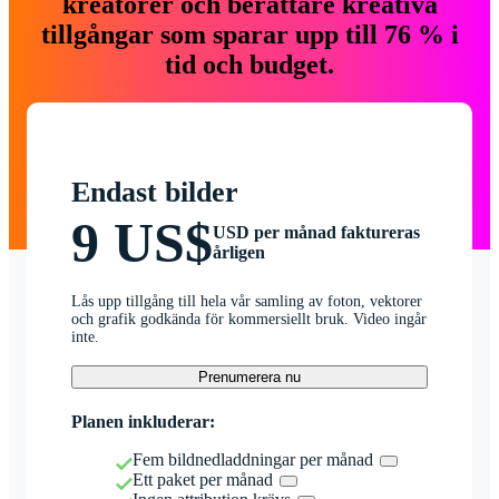
kreatörer och berättare kreativa
tillgångar som sparar upp till 76 % i
tid och budget.
Endast bilder
9 US$
USD per månad faktureras
årligen
Lås upp tillgång till hela vår samling av foton, vektorer
och grafik godkända för kommersiellt bruk. Video ingår
inte.
Prenumerera nu
Planen inkluderar:
Fem bildnedladdningar per månad
Ett paket per månad