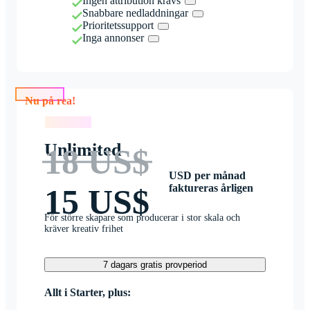
Ingen attribution krävs
Snabbare nedladdningar
Prioritetssupport
Inga annonser
Nu på rea!
Nu på rea!
Unlimited
18 US$
USD per månad
faktureras årligen
15 US$
För större skapare som producerar i stor skala och
kräver kreativ frihet
7 dagars gratis provperiod
Allt i Starter, plus: