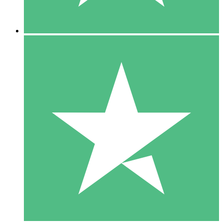
5 Nedladdningar
15
US$
00
10 Nedladdningar
20
US$
00