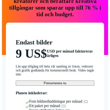
kreatörer och berättare kreativa
tillgångar som sparar upp till 76 % i
tid och budget.
Endast bilder
9 US$
USD per månad faktureras
årligen
Lås upp tillgång till hela vår samling av foton, vektorer
och grafik godkända för kommersiellt bruk. Video ingår
inte.
Prenumerera nu
Planen inkluderar:
Fem bildnedladdningar per månad
Ett paket per månad