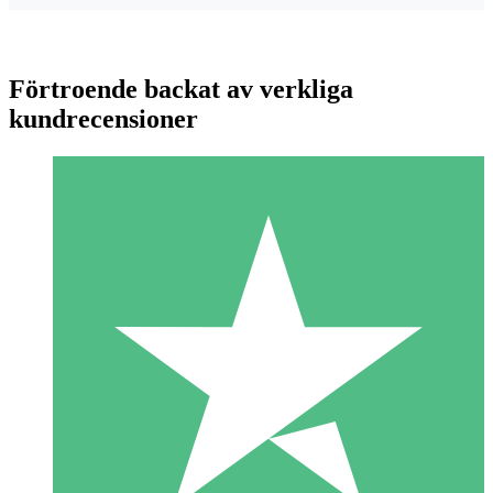
Förtroende backat av verkliga
kundrecensioner
Individuella Kreditpaket
Betala per användning med nedladdningskrediter. Inget
månatligt åtagande krävs.
1 Nedladdningar
10
US$
00