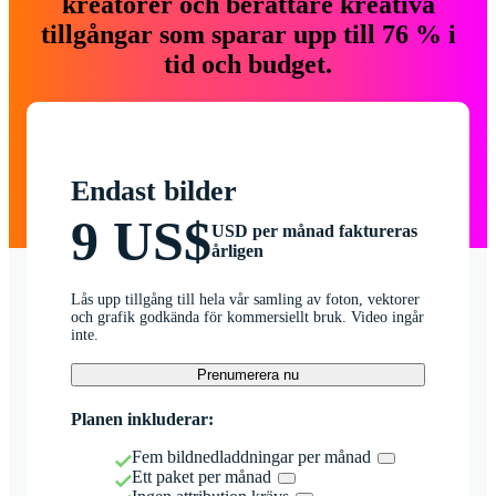
kreatörer och berättare kreativa
tillgångar som sparar upp till 76 % i
tid och budget.
Endast bilder
9 US$
USD per månad faktureras
årligen
Lås upp tillgång till hela vår samling av foton, vektorer
och grafik godkända för kommersiellt bruk. Video ingår
inte.
Prenumerera nu
Planen inkluderar:
Fem bildnedladdningar per månad
Ett paket per månad