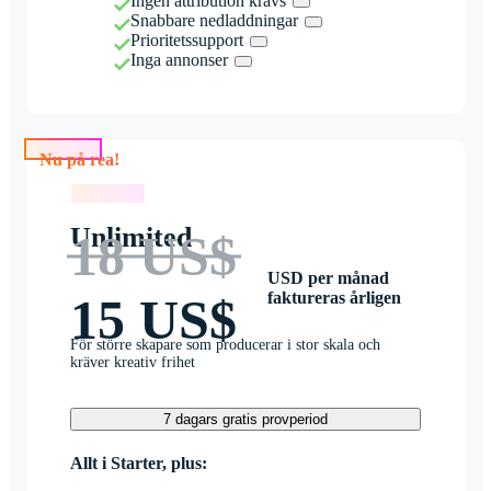
Ingen attribution krävs
Snabbare nedladdningar
Prioritetssupport
Inga annonser
Nu på rea!
Nu på rea!
Unlimited
18 US$
USD per månad
faktureras årligen
15 US$
För större skapare som producerar i stor skala och
kräver kreativ frihet
7 dagars gratis provperiod
Allt i Starter, plus: