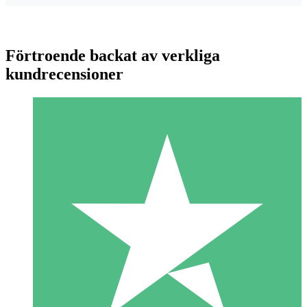
Förtroende backat av verkliga
kundrecensioner
Individuella Kreditpaket
Betala per användning med nedladdningskrediter. Inget
månatligt åtagande krävs.
1 Nedladdningar
10
US$
00