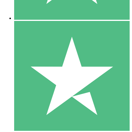
5 Nedladdningar
15
US$
00
10 Nedladdningar
20
US$
00