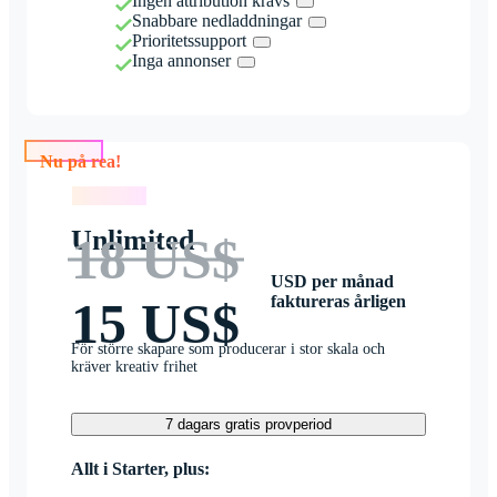
Ingen attribution krävs
Snabbare nedladdningar
Prioritetssupport
Inga annonser
Nu på rea!
Nu på rea!
Unlimited
18 US$
USD per månad
faktureras årligen
15 US$
För större skapare som producerar i stor skala och
kräver kreativ frihet
7 dagars gratis provperiod
Allt i Starter, plus: