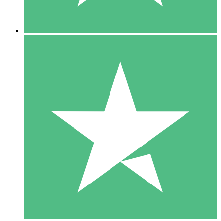
5 Nedladdningar
15
US$
00
10 Nedladdningar
20
US$
00