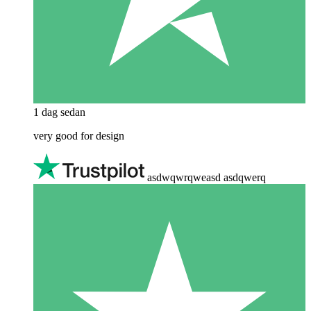
1 dag sedan
very good for design
asdwqwrqweasd asdqwerq