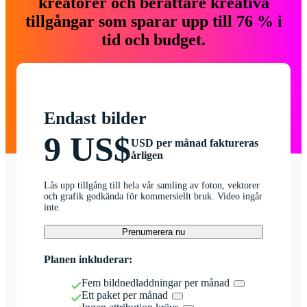
kreatörer och berättare kreativa
tillgångar som sparar upp till 76 % i
tid och budget.
Endast bilder
9 US$
USD per månad faktureras
årligen
Lås upp tillgång till hela vår samling av foton, vektorer
och grafik godkända för kommersiellt bruk. Video ingår
inte.
Prenumerera nu
Planen inkluderar:
Fem bildnedladdningar per månad
Ett paket per månad