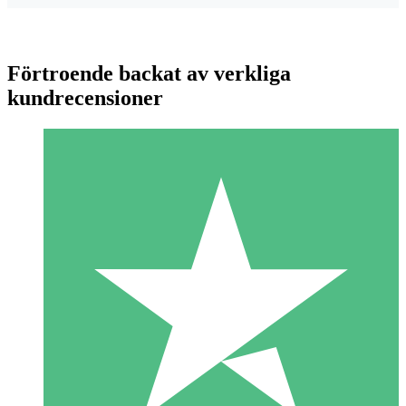
Förtroende backat av verkliga
kundrecensioner
Individuella Kreditpaket
Betala per användning med nedladdningskrediter. Inget
månatligt åtagande krävs.
1 Nedladdningar
10
US$
00