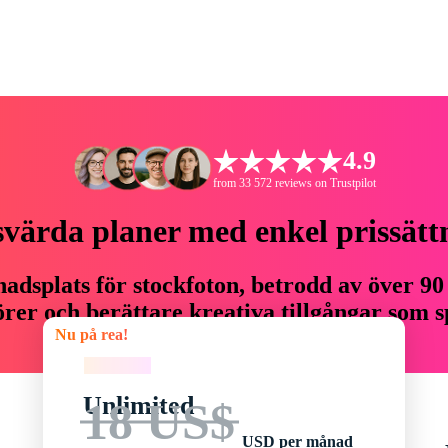
4.9
from 33 572 reviews on Trustpilot
svärda planer med enkel prissätt
adsplats för stockfoton, betrodd av över 90
er och berättare kreativa tillgångar som sp
Nu på rea!
budget.
Nu på rea!
Unlimited
18 US$
USD per månad