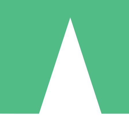
Individuella Kreditpaket
la per användning med nedladdningskrediter. Inget månatligt åtagande k
1 Nedladdningar
5 Nedladdningar
10 Nedladdningar
10
15
20
US$
00
US$
00
US$
00