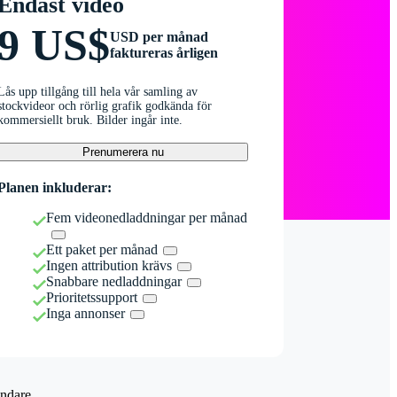
Endast video
9 US$
USD per månad
faktureras årligen
Lås upp tillgång till hela vår samling av
stockvideor och rörlig grafik godkända för
kommersiellt bruk. Bilder ingår inte.
Prenumerera nu
Planen inkluderar:
Fem videonedladdningar per månad
Ett paket per månad
Ingen attribution krävs
Snabbare nedladdningar
Prioritetssupport
Inga annonser
ndare.