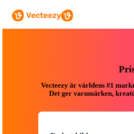
Pri
Vecteezy är världens #1 markn
Det ger varumärken, kreatör