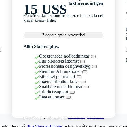
faktureras årligen
15 US$
För större skapare som producerar i stor skala och
kräver kreativ frihet
7 dagars gratis provperiod
Allt i Starter, plus:
Obegränsade nedladdningar
Full biblioteksåtkomst
Professionella designverktyg
Premium AI-funktioner
Ett paket per månad
Ingen attribution krävs
Snabbare nedladdningar
Prioritetssupport
Inga annonser
Vill du inte prenumerera?
Se fler köpalternativ
r inkluderar vår
Pro Standard-licens
och är för åtkomst för en enda anvä