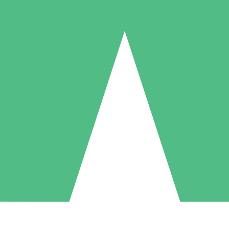
Individuella Kreditpaket
la per användning med nedladdningskrediter. Inget månatligt åtagande k
1 Nedladdningar
5 Nedladdningar
10 Nedladdningar
10
15
20
US$
00
US$
00
US$
00