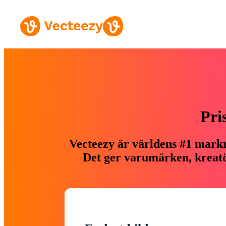
Pri
Vecteezy är världens #1 markn
Det ger varumärken, kreatör