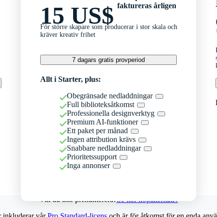
faktureras årligen
15 US$
För större skapare som producerar i stor skala och
kräver kreativ frihet
7 dagars gratis provperiod
Allt i Starter, plus:
Obegränsade nedladdningar
Full biblioteksåtkomst
Professionella designverktyg
Premium AI-funktioner
Ett paket per månad
Ingen attribution krävs
Snabbare nedladdningar
Prioritetssupport
Inga annonser
Vill du inte prenumerera?
Se fler köpalternativ
r inkluderar vår
Pro Standard-licens
och är för åtkomst för en enda anvä