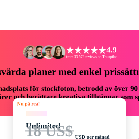
4.9
from 33 572 reviews on Trustpilot
svärda planer med enkel prissätt
adsplats för stockfoton, betrodd av över 90
er och berättare kreativa tillgångar som sp
Nu på rea!
budget.
Nu på rea!
Unlimited
18 US$
USD per månad