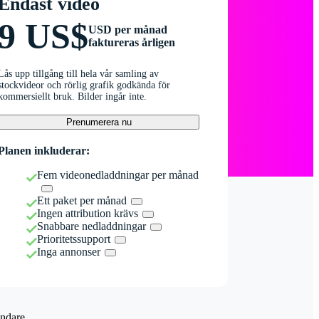
Endast video
9 US$
USD per månad
faktureras årligen
Lås upp tillgång till hela vår samling av
stockvideor och rörlig grafik godkända för
kommersiellt bruk. Bilder ingår inte.
Prenumerera nu
Planen inkluderar:
Fem videonedladdningar per månad
Ett paket per månad
Ingen attribution krävs
Snabbare nedladdningar
Prioritetssupport
Inga annonser
ndare.