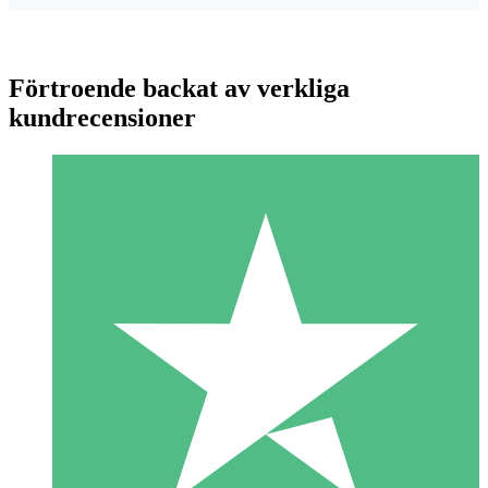
Förtroende backat av verkliga
kundrecensioner
Individuella Kreditpaket
Betala per användning med nedladdningskrediter. Inget
månatligt åtagande krävs.
1 Nedladdningar
10
US$
00