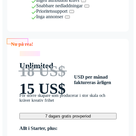
Ingen attribution krävs
Snabbare nedladdningar
Prioritetssupport
Inga annonser
Nu på rea!
Nu på rea!
Unlimited
18 US$
USD per månad
faktureras årligen
15 US$
För större skapare som producerar i stor skala och
kräver kreativ frihet
7 dagars gratis provperiod
Allt i Starter, plus: