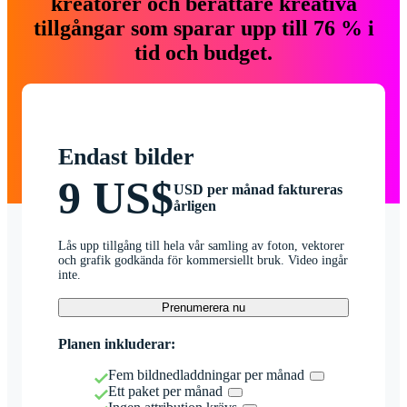
kreatörer och berättare kreativa
tillgångar som sparar upp till 76 % i
tid och budget.
Endast bilder
9 US$
USD per månad faktureras
årligen
Lås upp tillgång till hela vår samling av foton, vektorer
och grafik godkända för kommersiellt bruk. Video ingår
inte.
Prenumerera nu
Planen inkluderar:
Fem bildnedladdningar per månad
Ett paket per månad