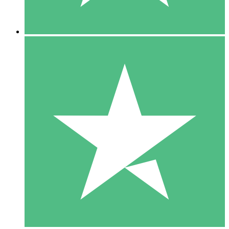
5 Nedladdningar
15
US$
00
10 Nedladdningar
20
US$
00