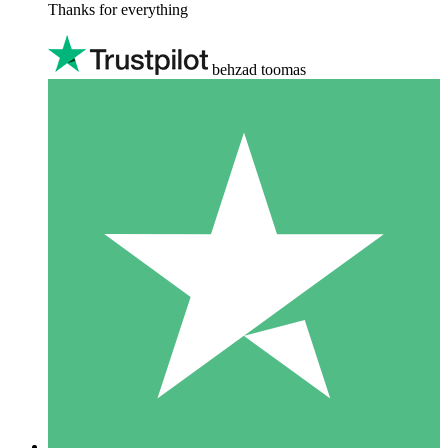
Thanks for everything
behzad toomas