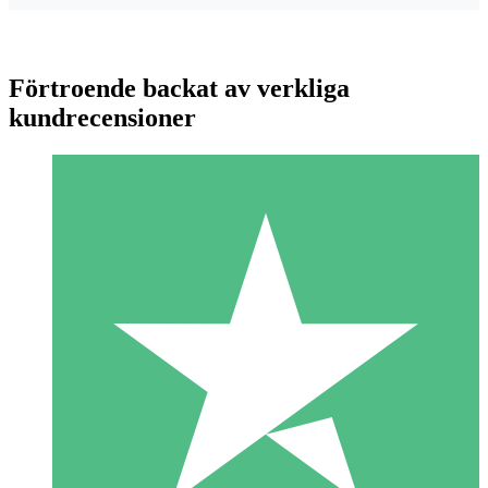
Förtroende backat av verkliga
kundrecensioner
Individuella Kreditpaket
Betala per användning med nedladdningskrediter. Inget
månatligt åtagande krävs.
1 Nedladdningar
10
US$
00