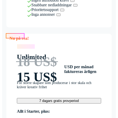
Ingen attribution krävs
Snabbare nedladdningar
Prioritetssupport
Inga annonser
Nu på rea!
Nu på rea!
Unlimited
18 US$
USD per månad
faktureras årligen
15 US$
För större skapare som producerar i stor skala och
kräver kreativ frihet
7 dagars gratis provperiod
Allt i Starter, plus: