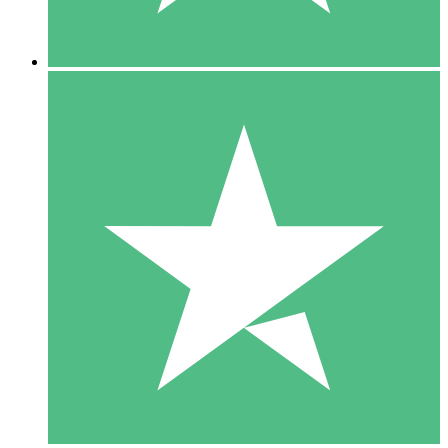
5 Nedladdningar
15
US$
00
10 Nedladdningar
20
US$
00