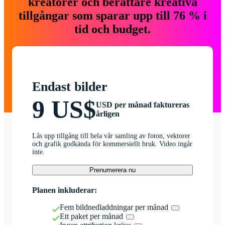
kreatörer och berättare kreativa
tillgångar som sparar upp till 76 % i
tid och budget.
Endast bilder
9 US$
USD per månad faktureras
årligen
Lås upp tillgång till hela vår samling av foton, vektorer
och grafik godkända för kommersiellt bruk. Video ingår
inte.
Prenumerera nu
Planen inkluderar:
Fem bildnedladdningar per månad
Ett paket per månad