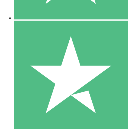
5 Nedladdningar
15
US$
00
10 Nedladdningar
20
US$
00