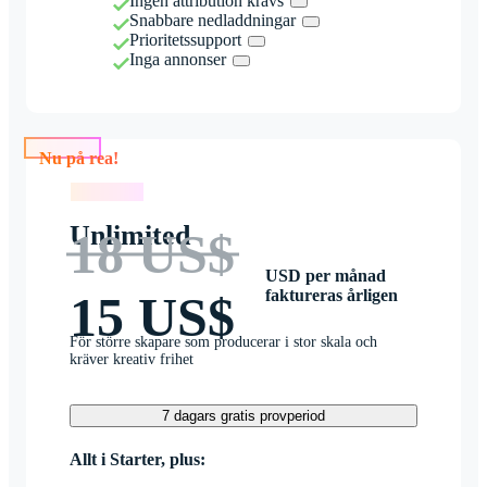
Ingen attribution krävs
Snabbare nedladdningar
Prioritetssupport
Inga annonser
Nu på rea!
Nu på rea!
Unlimited
18 US$
USD per månad
faktureras årligen
15 US$
För större skapare som producerar i stor skala och
kräver kreativ frihet
7 dagars gratis provperiod
Allt i Starter, plus: