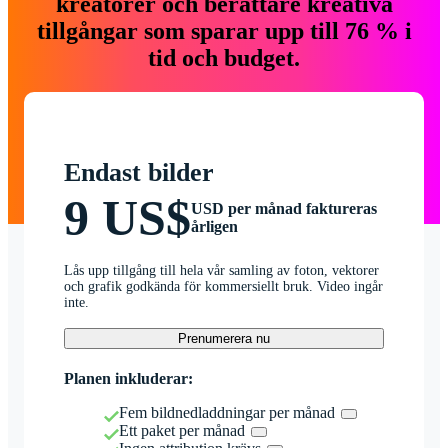
kreatörer och berättare kreativa
tillgångar som sparar upp till 76 % i
tid och budget.
Endast bilder
9 US$
USD per månad faktureras
årligen
Lås upp tillgång till hela vår samling av foton, vektorer
och grafik godkända för kommersiellt bruk. Video ingår
inte.
Prenumerera nu
Planen inkluderar:
Fem bildnedladdningar per månad
Ett paket per månad