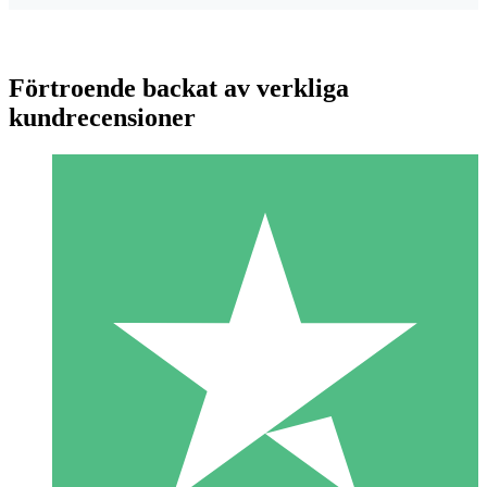
Förtroende backat av verkliga
kundrecensioner
Individuella Kreditpaket
Betala per användning med nedladdningskrediter. Inget
månatligt åtagande krävs.
1 Nedladdningar
10
US$
00