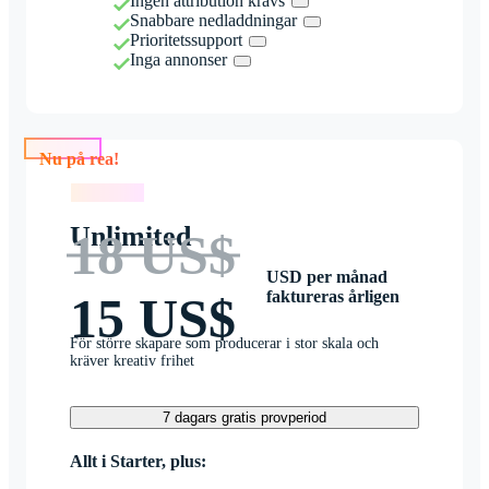
Ingen attribution krävs
Snabbare nedladdningar
Prioritetssupport
Inga annonser
Nu på rea!
Nu på rea!
Unlimited
18 US$
USD per månad
faktureras årligen
15 US$
För större skapare som producerar i stor skala och
kräver kreativ frihet
7 dagars gratis provperiod
Allt i Starter, plus: