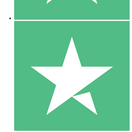
5 Nedladdningar
15
US$
00
10 Nedladdningar
20
US$
00