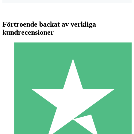
Förtroende backat av verkliga
kundrecensioner
Individuella Kreditpaket
Betala per användning med nedladdningskrediter. Inget
månatligt åtagande krävs.
1 Nedladdningar
10
US$
00