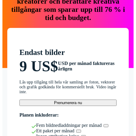
kreatörer och berättare kreativa
tillgångar som sparar upp till 76 % i
tid och budget.
Endast bilder
9 US$
USD per månad faktureras
årligen
Lås upp tillgång till hela vår samling av foton, vektorer
och grafik godkända för kommersiellt bruk. Video ingår
inte.
Prenumerera nu
Planen inkluderar:
Fem bildnedladdningar per månad
Ett paket per månad