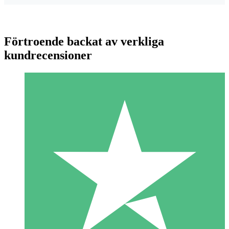
Förtroende backat av verkliga
kundrecensioner
Individuella Kreditpaket
Betala per användning med nedladdningskrediter. Inget
månatligt åtagande krävs.
1 Nedladdningar
10
US$
00