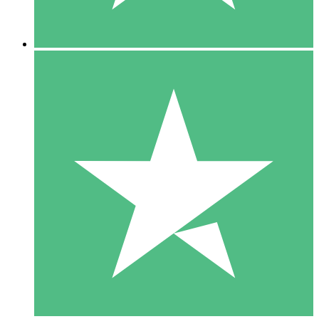
5 Nedladdningar
15
US$
00
10 Nedladdningar
20
US$
00