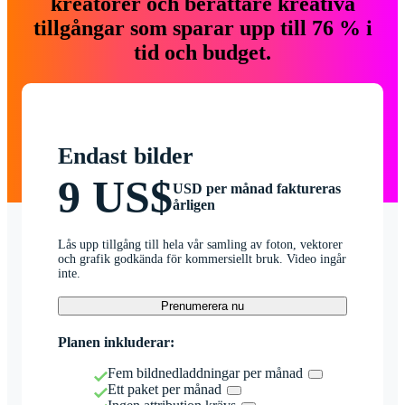
kreatörer och berättare kreativa
tillgångar som sparar upp till 76 % i
tid och budget.
Endast bilder
9 US$
USD per månad faktureras
årligen
Lås upp tillgång till hela vår samling av foton, vektorer
och grafik godkända för kommersiellt bruk. Video ingår
inte.
Prenumerera nu
Planen inkluderar:
Fem bildnedladdningar per månad
Ett paket per månad