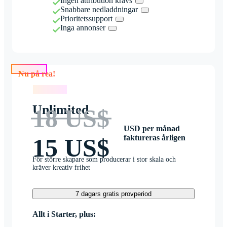
Ingen attribution krävs
Snabbare nedladdningar
Prioritetssupport
Inga annonser
Nu på rea!
Nu på rea!
Unlimited
18 US$
USD per månad
faktureras årligen
15 US$
För större skapare som producerar i stor skala och
kräver kreativ frihet
7 dagars gratis provperiod
Allt i Starter, plus: