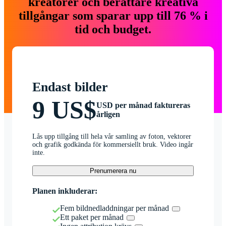
kreatörer och berättare kreativa
tillgångar som sparar upp till 76 % i
tid och budget.
Endast bilder
9 US$
USD per månad faktureras
årligen
Lås upp tillgång till hela vår samling av foton, vektorer
och grafik godkända för kommersiellt bruk. Video ingår
inte.
Prenumerera nu
Planen inkluderar:
Fem bildnedladdningar per månad
Ett paket per månad