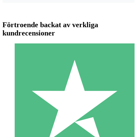
Förtroende backat av verkliga
kundrecensioner
Individuella Kreditpaket
Betala per användning med nedladdningskrediter. Inget
månatligt åtagande krävs.
1 Nedladdningar
10
US$
00