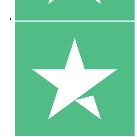
5 Nedladdningar
15
US$
00
10 Nedladdningar
20
US$
00