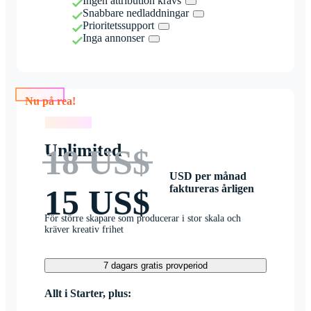
Ingen attribution krävs
Snabbare nedladdningar
Prioritetssupport
Inga annonser
Nu på rea!
Nu på rea!
Unlimited
18 US$
USD per månad
faktureras årligen
15 US$
För större skapare som producerar i stor skala och
kräver kreativ frihet
7 dagars gratis provperiod
Allt i Starter, plus: