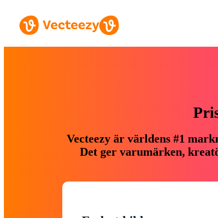
Pri
Vecteezy är världens #1 markn
Det ger varumärken, kreatör