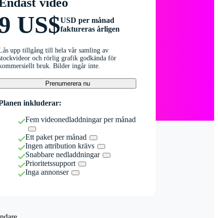
Endast video
9 US$
USD per månad
faktureras årligen
Lås upp tillgång till hela vår samling av
stockvideor och rörlig grafik godkända för
kommersiellt bruk. Bilder ingår inte.
Prenumerera nu
Planen inkluderar:
Fem videonedladdningar per månad
Ett paket per månad
Ingen attribution krävs
Snabbare nedladdningar
Prioritetssupport
Inga annonser
ndare.