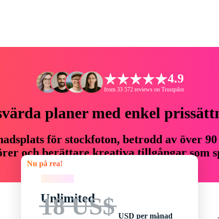
4.9
from 33 572 reviews on Trustpilot
svärda planer med enkel prissätt
adsplats för stockfoton, betrodd av över 90
er och berättare kreativa tillgångar som sp
Nu på rea!
budget.
Nu på rea!
Unlimited
18 US$
USD per månad