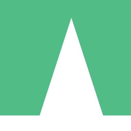
Individuella Kreditpaket
la per användning med nedladdningskrediter. Inget månatligt åtagande k
1 Nedladdningar
5 Nedladdningar
10 Nedladdningar
10
15
20
US$
00
US$
00
US$
00