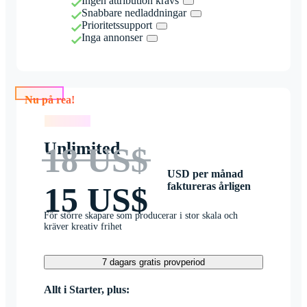
Ingen attribution krävs
Snabbare nedladdningar
Prioritetssupport
Inga annonser
Nu på rea!
Nu på rea!
Unlimited
18 US$
USD per månad
faktureras årligen
15 US$
För större skapare som producerar i stor skala och
kräver kreativ frihet
7 dagars gratis provperiod
Allt i Starter, plus: