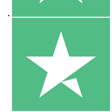
5 Nedladdningar
15
US$
00
10 Nedladdningar
20
US$
00