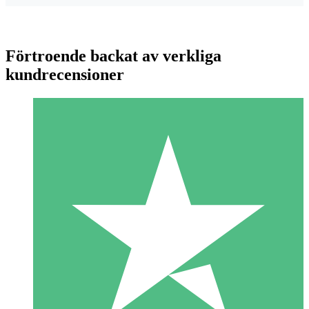
Förtroende backat av verkliga
kundrecensioner
Individuella Kreditpaket
Betala per användning med nedladdningskrediter. Inget
månatligt åtagande krävs.
1 Nedladdningar
10
US$
00