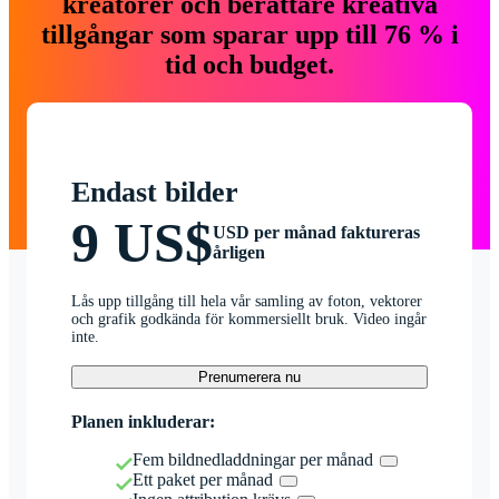
kreatörer och berättare kreativa
tillgångar som sparar upp till 76 % i
tid och budget.
Endast bilder
9 US$
USD per månad faktureras
årligen
Lås upp tillgång till hela vår samling av foton, vektorer
och grafik godkända för kommersiellt bruk. Video ingår
inte.
Prenumerera nu
Planen inkluderar:
Fem bildnedladdningar per månad
Ett paket per månad