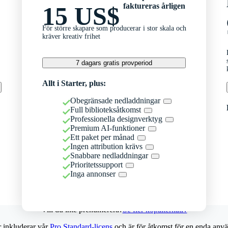
faktureras årligen
15 US$
För större skapare som producerar i stor skala och
kräver kreativ frihet
7 dagars gratis provperiod
Allt i Starter, plus:
Obegränsade nedladdningar
Full biblioteksåtkomst
Professionella designverktyg
Premium AI-funktioner
Ett paket per månad
Ingen attribution krävs
Snabbare nedladdningar
Prioritetssupport
Inga annonser
Vill du inte prenumerera?
Se fler köpalternativ
r inkluderar vår
Pro Standard-licens
och är för åtkomst för en enda anvä