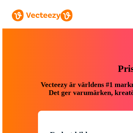
Pri
Vecteezy är världens #1 markn
Det ger varumärken, kreatör