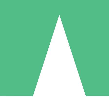
Individuella Kreditpaket
la per användning med nedladdningskrediter. Inget månatligt åtagande k
1 Nedladdningar
5 Nedladdningar
10 Nedladdningar
10
15
20
US$
00
US$
00
US$
00