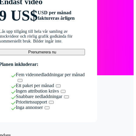
Endast video
9 US$
USD per månad
faktureras årligen
Lås upp tillgång till hela vår samling av
stockvideor och rörlig grafik godkända för
kommersiellt bruk. Bilder ingår inte.
Prenumerera nu
Planen inkluderar:
Fem videonedladdningar per månad
Ett paket per månad
Ingen attribution krävs
Snabbare nedladdningar
Prioritetssupport
Inga annonser
ndare.