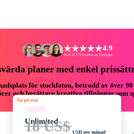
4.9
from 33 572 reviews on Trustpilot
svärda planer med enkel prissätt
adsplats för stockfoton, betrodd av över 90
er och berättare kreativa tillgångar som sp
Nu på rea!
budget.
Nu på rea!
Unlimited
18 US$
USD per månad