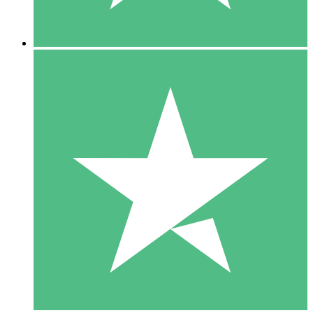
5 Nedladdningar
15
US$
00
10 Nedladdningar
20
US$
00