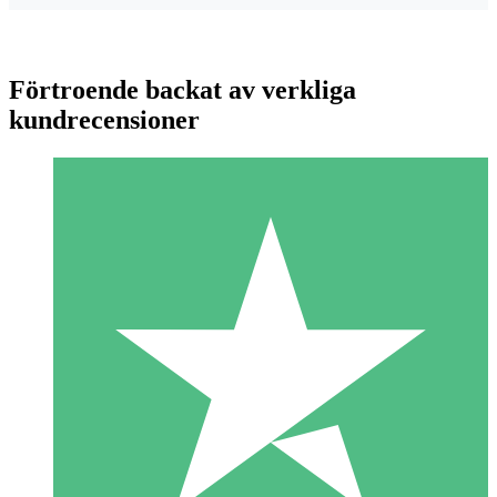
Förtroende backat av verkliga
kundrecensioner
Individuella Kreditpaket
Betala per användning med nedladdningskrediter. Inget
månatligt åtagande krävs.
1 Nedladdningar
10
US$
00