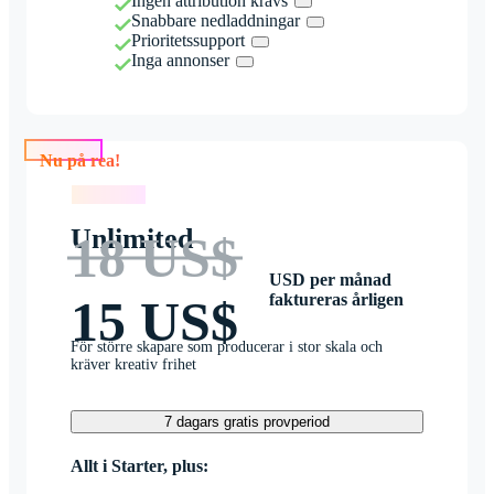
Ingen attribution krävs
Snabbare nedladdningar
Prioritetssupport
Inga annonser
Nu på rea!
Nu på rea!
Unlimited
18 US$
USD per månad
faktureras årligen
15 US$
För större skapare som producerar i stor skala och
kräver kreativ frihet
7 dagars gratis provperiod
Allt i Starter, plus: