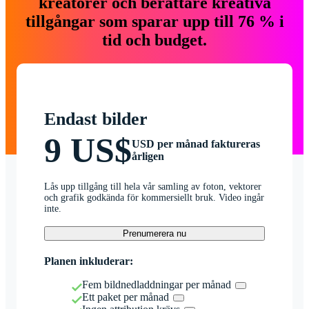
kreatörer och berättare kreativa
tillgångar som sparar upp till 76 % i
tid och budget.
Endast bilder
9 US$
USD per månad faktureras
årligen
Lås upp tillgång till hela vår samling av foton, vektorer
och grafik godkända för kommersiellt bruk. Video ingår
inte.
Prenumerera nu
Planen inkluderar:
Fem bildnedladdningar per månad
Ett paket per månad