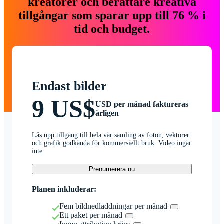
kreatörer och berättare kreativa
tillgångar som sparar upp till 76 % i
tid och budget.
Endast bilder
9 US$
USD per månad faktureras
årligen
Lås upp tillgång till hela vår samling av foton, vektorer
och grafik godkända för kommersiellt bruk. Video ingår
inte.
Prenumerera nu
Planen inkluderar:
Fem bildnedladdningar per månad
Ett paket per månad