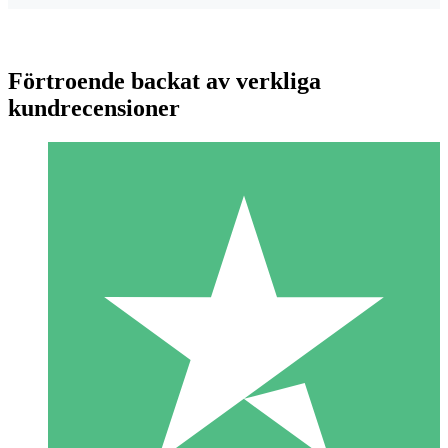
Förtroende backat av verkliga
kundrecensioner
Individuella Kreditpaket
Betala per användning med nedladdningskrediter. Inget
månatligt åtagande krävs.
1 Nedladdningar
10
US$
00