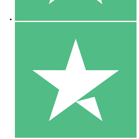
5 Nedladdningar
15
US$
00
10 Nedladdningar
20
US$
00