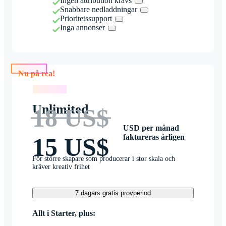
Ingen attribution krävs
Snabbare nedladdningar
Prioritetssupport
Inga annonser
Nu på rea!
Nu på rea!
Unlimited
18 US$
USD per månad
faktureras årligen
15 US$
För större skapare som producerar i stor skala och
kräver kreativ frihet
7 dagars gratis provperiod
Allt i Starter, plus: