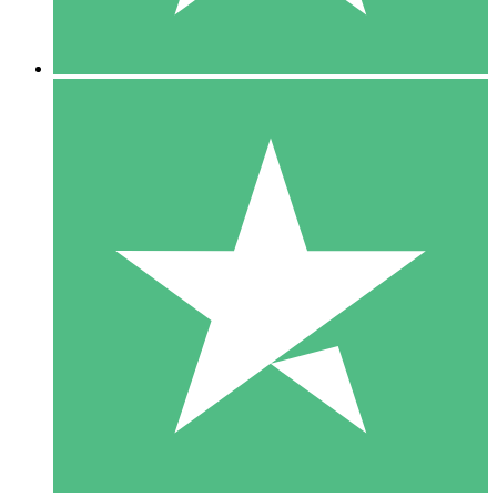
5 Nedladdningar
15
US$
00
10 Nedladdningar
20
US$
00