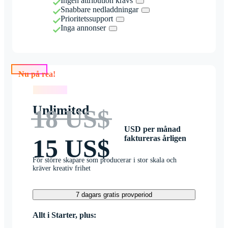
Ingen attribution krävs
Snabbare nedladdningar
Prioritetssupport
Inga annonser
Nu på rea!
Nu på rea!
Unlimited
18 US$
USD per månad
faktureras årligen
15 US$
För större skapare som producerar i stor skala och
kräver kreativ frihet
7 dagars gratis provperiod
Allt i Starter, plus: