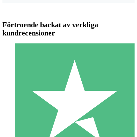
Förtroende backat av verkliga
kundrecensioner
Individuella Kreditpaket
Betala per användning med nedladdningskrediter. Inget
månatligt åtagande krävs.
1 Nedladdningar
10
US$
00