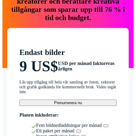
kreatörer och berättare kreativa
tillgångar som sparar upp till 76 % i
tid och budget.
Endast bilder
9 US$
USD per månad faktureras
årligen
Lås upp tillgång till hela vår samling av foton, vektorer
och grafik godkända för kommersiellt bruk. Video ingår
inte.
Prenumerera nu
Planen inkluderar:
Fem bildnedladdningar per månad
Ett paket per månad