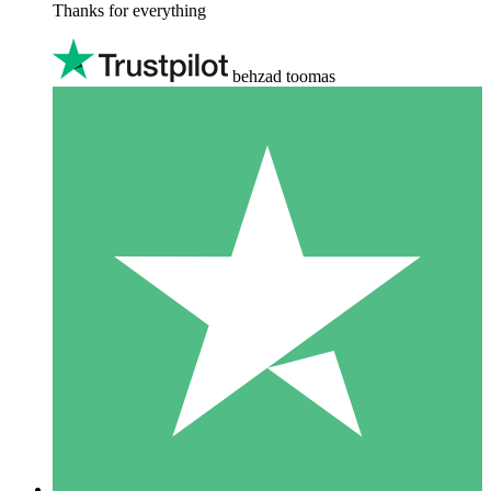
Thanks for everything
behzad toomas