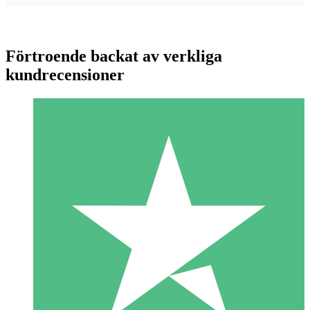
Förtroende backat av verkliga
kundrecensioner
Individuella Kreditpaket
Betala per användning med nedladdningskrediter. Inget
månatligt åtagande krävs.
1 Nedladdningar
10
US$
00