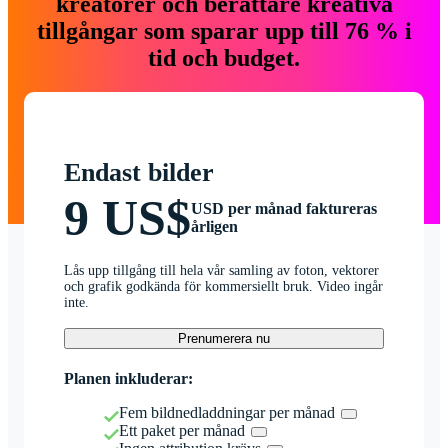
kreatörer och berättare kreativa
tillgångar som sparar upp till 76 % i
tid och budget.
Endast bilder
9 US$
USD per månad faktureras
årligen
Lås upp tillgång till hela vår samling av foton, vektorer
och grafik godkända för kommersiellt bruk. Video ingår
inte.
Prenumerera nu
Planen inkluderar:
Fem bildnedladdningar per månad
Ett paket per månad