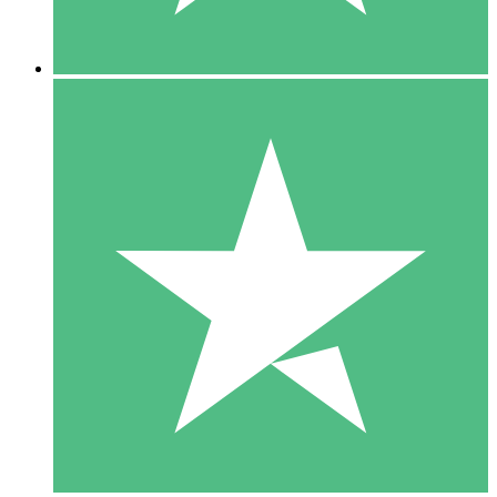
5 Nedladdningar
15
US$
00
10 Nedladdningar
20
US$
00