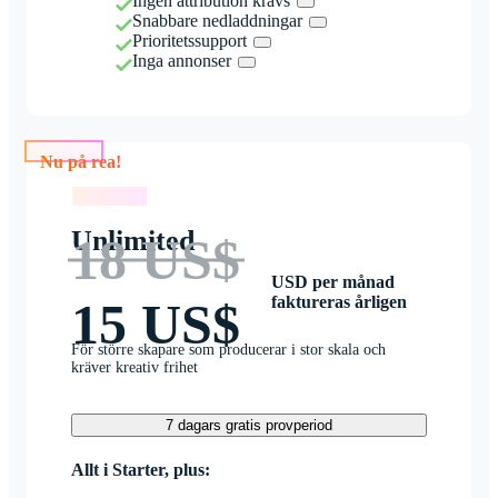
Ingen attribution krävs
Snabbare nedladdningar
Prioritetssupport
Inga annonser
Nu på rea!
Nu på rea!
Unlimited
18 US$
USD per månad
faktureras årligen
15 US$
För större skapare som producerar i stor skala och
kräver kreativ frihet
7 dagars gratis provperiod
Allt i Starter, plus: