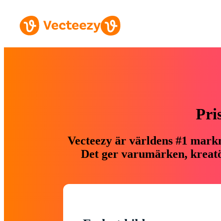
Pri
Vecteezy är världens #1 markn
Det ger varumärken, kreatör