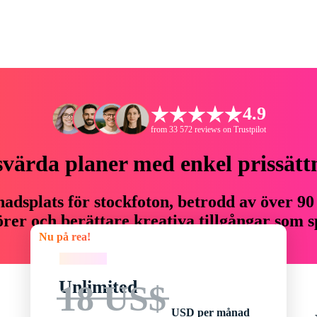
4.9
from 33 572 reviews on Trustpilot
svärda planer med enkel prissätt
adsplats för stockfoton, betrodd av över 90
er och berättare kreativa tillgångar som sp
Nu på rea!
budget.
Nu på rea!
Unlimited
18 US$
USD per månad