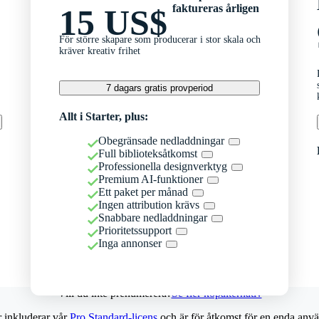
faktureras årligen
15 US$
För större skapare som producerar i stor skala och
kräver kreativ frihet
7 dagars gratis provperiod
Allt i Starter, plus:
Obegränsade nedladdningar
Full biblioteksåtkomst
Professionella designverktyg
Premium AI-funktioner
Ett paket per månad
Ingen attribution krävs
Snabbare nedladdningar
Prioritetssupport
Inga annonser
Vill du inte prenumerera?
Se fler köpalternativ
r inkluderar vår
Pro Standard-licens
och är för åtkomst för en enda anvä