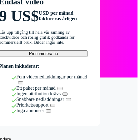
Endast video
9 US$
USD per månad
faktureras årligen
Lås upp tillgång till hela vår samling av
stockvideor och rörlig grafik godkända för
kommersiellt bruk. Bilder ingår inte.
Prenumerera nu
Planen inkluderar:
Fem videonedladdningar per månad
Ett paket per månad
Ingen attribution krävs
Snabbare nedladdningar
Prioritetssupport
Inga annonser
ndare.