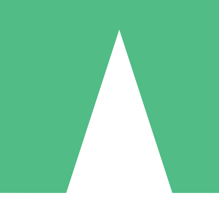
Individuella Kreditpaket
la per användning med nedladdningskrediter. Inget månatligt åtagande k
1 Nedladdningar
5 Nedladdningar
10 Nedladdningar
10
15
20
US$
00
US$
00
US$
00