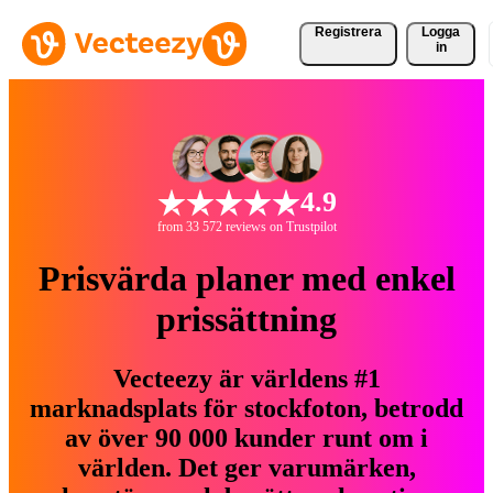
Registrera
Logga
in
4.9
from 33 572 reviews on Trustpilot
Prisvärda planer med enkel
prissättning
Vecteezy är världens #1
marknadsplats för stockfoton, betrodd
av över 90 000 kunder runt om i
världen. Det ger varumärken,