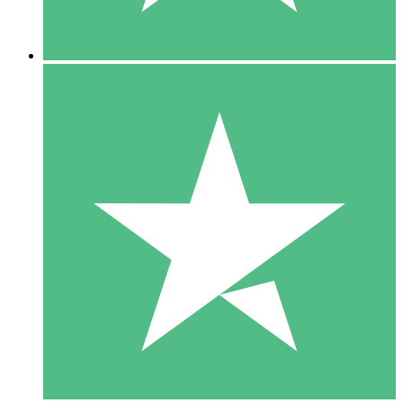
5 Nedladdningar
15
US$
00
10 Nedladdningar
20
US$
00