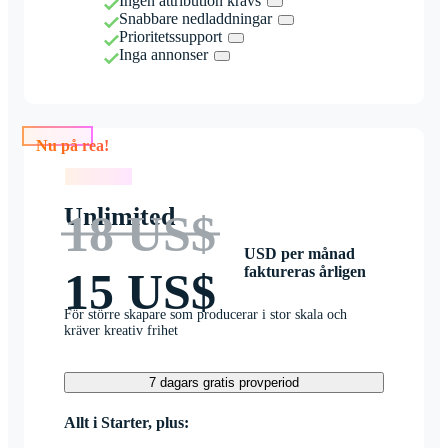
Ingen attribution krävs
Snabbare nedladdningar
Prioritetssupport
Inga annonser
Nu på rea!
Nu på rea!
Unlimited
18 US$
USD per månad
faktureras årligen
15 US$
För större skapare som producerar i stor skala och
kräver kreativ frihet
7 dagars gratis provperiod
Allt i Starter, plus: