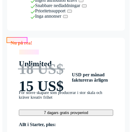
Ingen attribution krävs
Snabbare nedladdningar
Prioritetssupport
Inga annonser
Nu på rea!
Nu på rea!
Unlimited
18 US$
USD per månad
faktureras årligen
15 US$
För större skapare som producerar i stor skala och
kräver kreativ frihet
7 dagars gratis provperiod
Allt i Starter, plus: