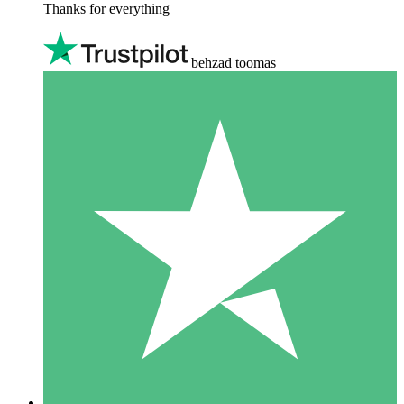
Thanks for everything
behzad toomas