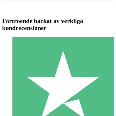
Förtroende backat av verkliga
kundrecensioner
Individuella Kreditpaket
Betala per användning med nedladdningskrediter. Inget
månatligt åtagande krävs.
1 Nedladdningar
10
US$
00