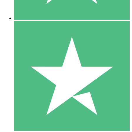
5 Nedladdningar
15
US$
00
10 Nedladdningar
20
US$
00