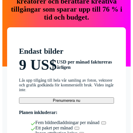
kreatörer och berättare kreativa
tillgångar som sparar upp till 76 % i
tid och budget.
Endast bilder
9 US$
USD per månad faktureras
årligen
Lås upp tillgång till hela vår samling av foton, vektorer
och grafik godkända för kommersiellt bruk. Video ingår
inte.
Prenumerera nu
Planen inkluderar:
Fem bildnedladdningar per månad
Ett paket per månad