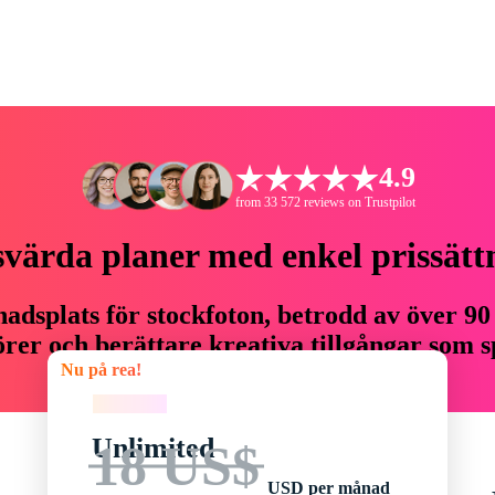
4.9
from 33 572 reviews on Trustpilot
svärda planer med enkel prissätt
adsplats för stockfoton, betrodd av över 90
er och berättare kreativa tillgångar som sp
Nu på rea!
budget.
Nu på rea!
Unlimited
18 US$
USD per månad