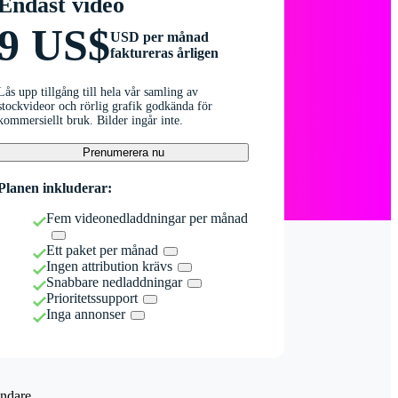
Endast video
9 US$
USD per månad
faktureras årligen
Lås upp tillgång till hela vår samling av
stockvideor och rörlig grafik godkända för
kommersiellt bruk. Bilder ingår inte.
Prenumerera nu
Planen inkluderar:
Fem videonedladdningar per månad
Ett paket per månad
Ingen attribution krävs
Snabbare nedladdningar
Prioritetssupport
Inga annonser
ndare.