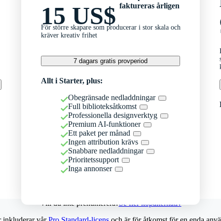
faktureras årligen
15 US$
För större skapare som producerar i stor skala och
kräver kreativ frihet
7 dagars gratis provperiod
Allt i Starter, plus:
Obegränsade nedladdningar
Full biblioteksåtkomst
Professionella designverktyg
Premium AI-funktioner
Ett paket per månad
Ingen attribution krävs
Snabbare nedladdningar
Prioritetssupport
Inga annonser
Vill du inte prenumerera?
Se fler köpalternativ
r inkluderar vår
Pro Standard-licens
och är för åtkomst för en enda anvä