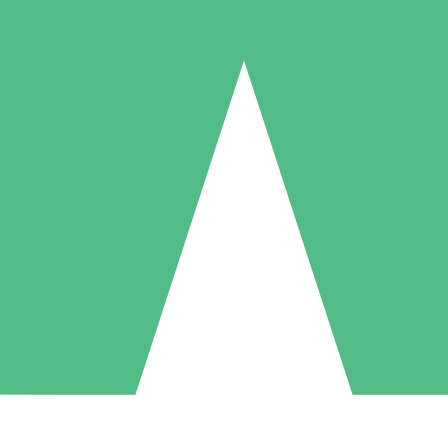
Individuella Kreditpaket
la per användning med nedladdningskrediter. Inget månatligt åtagande k
1 Nedladdningar
5 Nedladdningar
10 Nedladdningar
10
15
20
US$
00
US$
00
US$
00