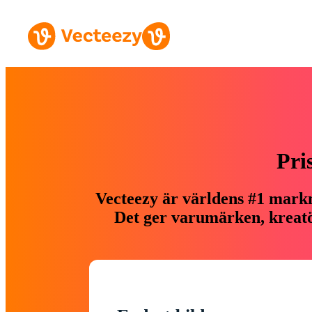
Pri
Vecteezy är världens #1 markn
Det ger varumärken, kreatör