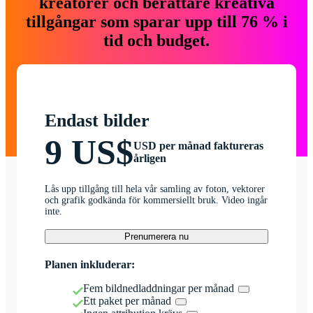
kreatörer och berättare kreativa
tillgångar som sparar upp till 76 % i
tid och budget.
Endast bilder
9 US$
USD per månad faktureras
årligen
Lås upp tillgång till hela vår samling av foton, vektorer
och grafik godkända för kommersiellt bruk. Video ingår
inte.
Prenumerera nu
Planen inkluderar:
Fem bildnedladdningar per månad
Ett paket per månad