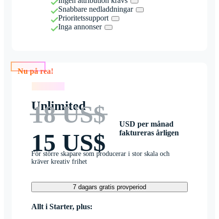
Ingen attribution krävs
Snabbare nedladdningar
Prioritetssupport
Inga annonser
Nu på rea!
Nu på rea!
Unlimited
18 US$
USD per månad
faktureras årligen
15 US$
För större skapare som producerar i stor skala och
kräver kreativ frihet
7 dagars gratis provperiod
Allt i Starter, plus: