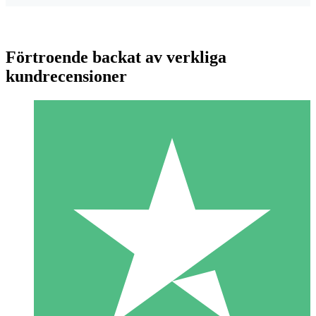
Förtroende backat av verkliga
kundrecensioner
Individuella Kreditpaket
Betala per användning med nedladdningskrediter. Inget
månatligt åtagande krävs.
1 Nedladdningar
10
US$
00