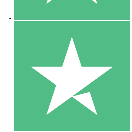
5 Nedladdningar
15
US$
00
10 Nedladdningar
20
US$
00