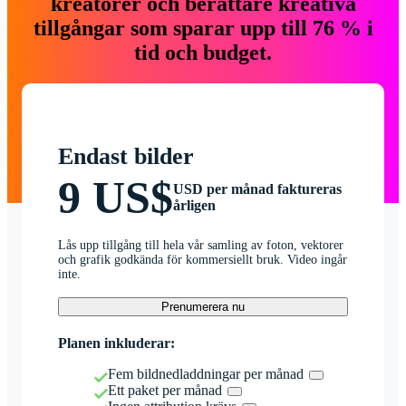
kreatörer och berättare kreativa
tillgångar som sparar upp till 76 % i
tid och budget.
Endast bilder
9 US$
USD per månad faktureras
årligen
Lås upp tillgång till hela vår samling av foton, vektorer
och grafik godkända för kommersiellt bruk. Video ingår
inte.
Prenumerera nu
Planen inkluderar:
Fem bildnedladdningar per månad
Ett paket per månad