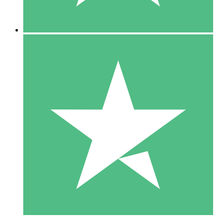
5 Nedladdningar
15
US$
00
10 Nedladdningar
20
US$
00