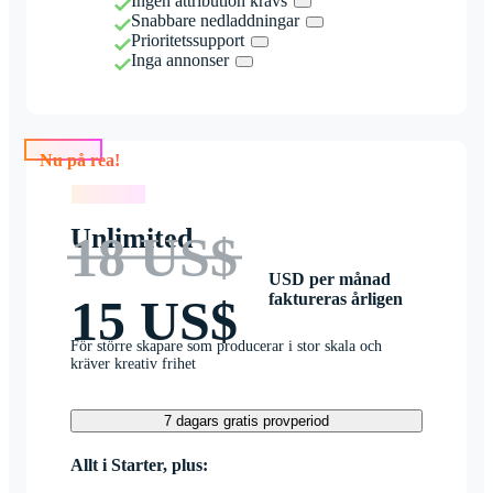
Ingen attribution krävs
Snabbare nedladdningar
Prioritetssupport
Inga annonser
Nu på rea!
Nu på rea!
Unlimited
18 US$
USD per månad
faktureras årligen
15 US$
För större skapare som producerar i stor skala och
kräver kreativ frihet
7 dagars gratis provperiod
Allt i Starter, plus: