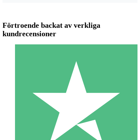
Förtroende backat av verkliga
kundrecensioner
Individuella Kreditpaket
Betala per användning med nedladdningskrediter. Inget
månatligt åtagande krävs.
1 Nedladdningar
10
US$
00