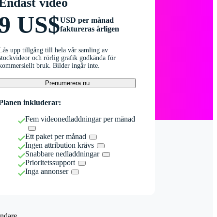
Endast video
9 US$
USD per månad
faktureras årligen
Lås upp tillgång till hela vår samling av
stockvideor och rörlig grafik godkända för
kommersiellt bruk. Bilder ingår inte.
Prenumerera nu
Planen inkluderar:
Fem videonedladdningar per månad
Ett paket per månad
Ingen attribution krävs
Snabbare nedladdningar
Prioritetssupport
Inga annonser
ndare.