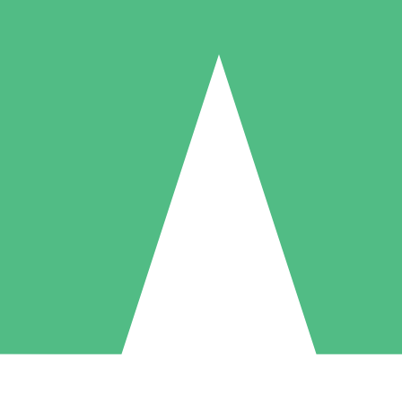
Individuella Kreditpaket
la per användning med nedladdningskrediter. Inget månatligt åtagande k
1 Nedladdningar
5 Nedladdningar
10 Nedladdningar
10
15
20
US$
00
US$
00
US$
00