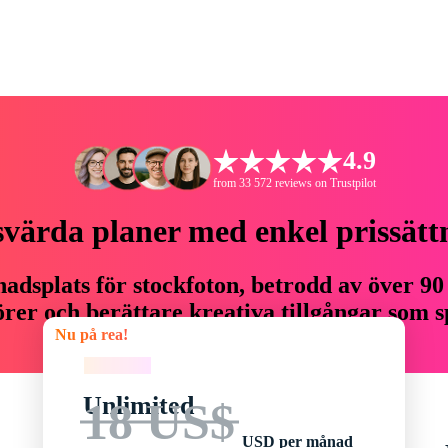
4.9
from 33 572 reviews on Trustpilot
svärda planer med enkel prissätt
adsplats för stockfoton, betrodd av över 90
er och berättare kreativa tillgångar som sp
Nu på rea!
budget.
Nu på rea!
Unlimited
18 US$
USD per månad