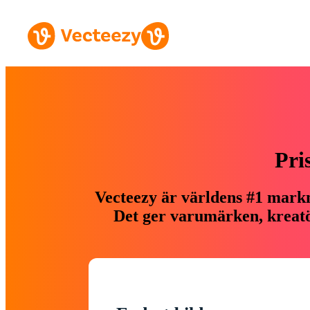
Pri
Vecteezy är världens #1 markn
Det ger varumärken, kreatör