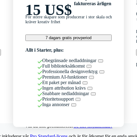
faktureras årligen
15 US$
För större skapare som producerar i stor skala och
kräver kreativ frihet
7 dagars gratis provperiod
Allt i Starter, plus:
Obegränsade nedladdningar
Full biblioteksåtkomst
Professionella designverktyg
Premium AI-funktioner
Ett paket per månad
Ingen attribution krävs
Snabbare nedladdningar
Prioritetssupport
Inga annonser
Vill du inte prenumerera?
Se fler köpalternativ
r inkluderar vår
Pro Standard-licens
och är för åtkomst för en enda anvä