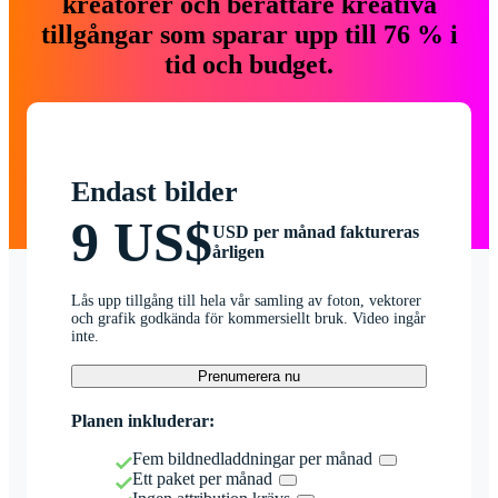
kreatörer och berättare kreativa
tillgångar som sparar upp till 76 % i
tid och budget.
Endast bilder
9 US$
USD per månad faktureras
årligen
Lås upp tillgång till hela vår samling av foton, vektorer
och grafik godkända för kommersiellt bruk. Video ingår
inte.
Prenumerera nu
Planen inkluderar:
Fem bildnedladdningar per månad
Ett paket per månad