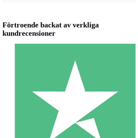
Förtroende backat av verkliga
kundrecensioner
Individuella Kreditpaket
Betala per användning med nedladdningskrediter. Inget
månatligt åtagande krävs.
1 Nedladdningar
10
US$
00