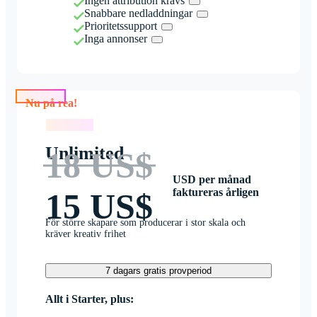
Ingen attribution krävs
Snabbare nedladdningar
Prioritetssupport
Inga annonser
Nu på rea!
Nu på rea!
Unlimited
18 US$
USD per månad
faktureras årligen
15 US$
För större skapare som producerar i stor skala och
kräver kreativ frihet
7 dagars gratis provperiod
Allt i Starter, plus: