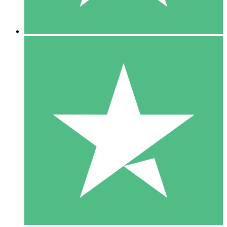
5 Nedladdningar
15
US$
00
10 Nedladdningar
20
US$
00