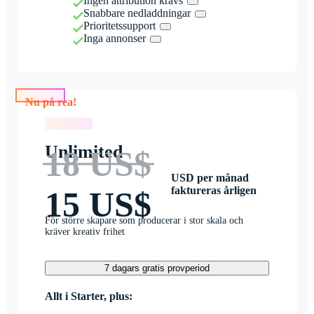
Ingen attribution krävs
Snabbare nedladdningar
Prioritetssupport
Inga annonser
Nu på rea!
Nu på rea!
Unlimited
18 US$
USD per månad
faktureras årligen
15 US$
För större skapare som producerar i stor skala och
kräver kreativ frihet
7 dagars gratis provperiod
Allt i Starter, plus: