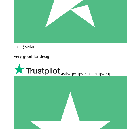
1 dag sedan
very good for design
asdwqwrqweasd asdqwerq