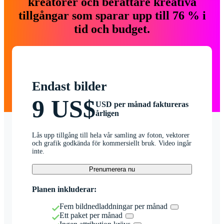
kreatörer och berättare kreativa
tillgångar som sparar upp till 76 % i
tid och budget.
Endast bilder
9 US$
USD per månad faktureras
årligen
Lås upp tillgång till hela vår samling av foton, vektorer
och grafik godkända för kommersiellt bruk. Video ingår
inte.
Prenumerera nu
Planen inkluderar:
Fem bildnedladdningar per månad
Ett paket per månad