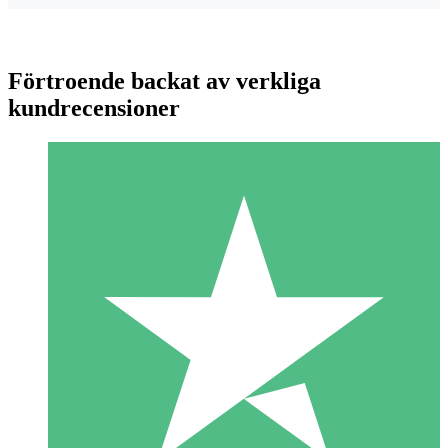
Förtroende backat av verkliga
kundrecensioner
Individuella Kreditpaket
Betala per användning med nedladdningskrediter. Inget
månatligt åtagande krävs.
1 Nedladdningar
10
US$
00