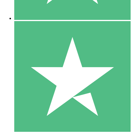
5 Nedladdningar
15
US$
00
10 Nedladdningar
20
US$
00