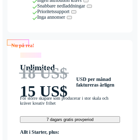
Ingen attribution krävs
Snabbare nedladdningar
Prioritetssupport
Inga annonser
Nu på rea!
Nu på rea!
Unlimited
18 US$
USD per månad
faktureras årligen
15 US$
För större skapare som producerar i stor skala och
kräver kreativ frihet
7 dagars gratis provperiod
Allt i Starter, plus: