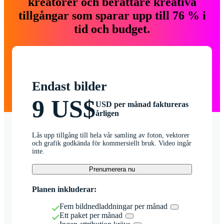
kreatörer och berättare kreativa
tillgångar som sparar upp till 76 % i
tid och budget.
Endast bilder
9 US$
USD per månad faktureras
årligen
Lås upp tillgång till hela vår samling av foton, vektorer
och grafik godkända för kommersiellt bruk. Video ingår
inte.
Prenumerera nu
Planen inkluderar:
Fem bildnedladdningar per månad
Ett paket per månad