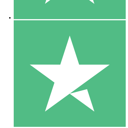
5 Nedladdningar
15
US$
00
10 Nedladdningar
20
US$
00