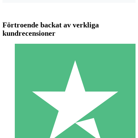
Förtroende backat av verkliga
kundrecensioner
Individuella Kreditpaket
Betala per användning med nedladdningskrediter. Inget
månatligt åtagande krävs.
1 Nedladdningar
10
US$
00