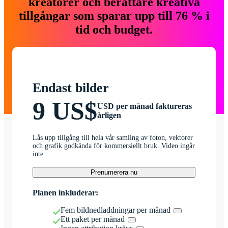
kreatörer och berättare kreativa
tillgångar som sparar upp till 76 % i
tid och budget.
Endast bilder
9 US$
USD per månad faktureras
årligen
Lås upp tillgång till hela vår samling av foton, vektorer
och grafik godkända för kommersiellt bruk. Video ingår
inte.
Prenumerera nu
Planen inkluderar:
Fem bildnedladdningar per månad
Ett paket per månad