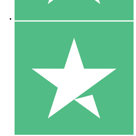
5 Nedladdningar
15
US$
00
10 Nedladdningar
20
US$
00