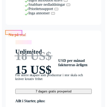
Ingen attribution krävs
Snabbare nedladdningar
Prioritetssupport
Inga annonser
Nu på rea!
Nu på rea!
Unlimited
18 US$
USD per månad
faktureras årligen
15 US$
För större skapare som producerar i stor skala och
kräver kreativ frihet
7 dagars gratis provperiod
Allt i Starter, plus: