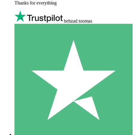
Thanks for everything
behzad toomas