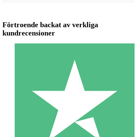
Förtroende backat av verkliga
kundrecensioner
Individuella Kreditpaket
Betala per användning med nedladdningskrediter. Inget
månatligt åtagande krävs.
1 Nedladdningar
10
US$
00