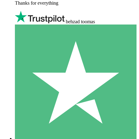
Thanks for everything
behzad toomas