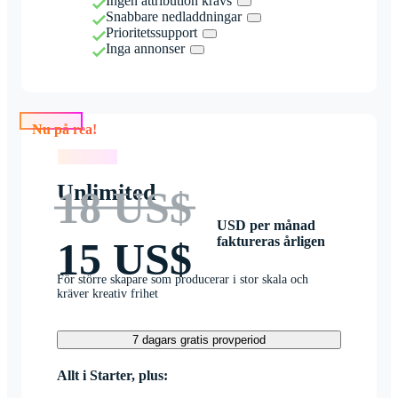
Ingen attribution krävs
Snabbare nedladdningar
Prioritetssupport
Inga annonser
Nu på rea!
Nu på rea!
Unlimited
18 US$
USD per månad
faktureras årligen
15 US$
För större skapare som producerar i stor skala och
kräver kreativ frihet
7 dagars gratis provperiod
Allt i Starter, plus: