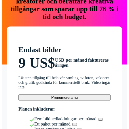
kreatörer och berättare kreativa
tillgångar som sparar upp till 76 % i
tid och budget.
Endast bilder
9 US$
USD per månad faktureras
årligen
Lås upp tillgång till hela vår samling av foton, vektorer
och grafik godkända för kommersiellt bruk. Video ingår
inte.
Prenumerera nu
Planen inkluderar:
Fem bildnedladdningar per månad
Ett paket per månad