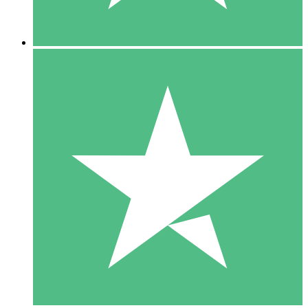
5 Nedladdningar
15
US$
00
10 Nedladdningar
20
US$
00