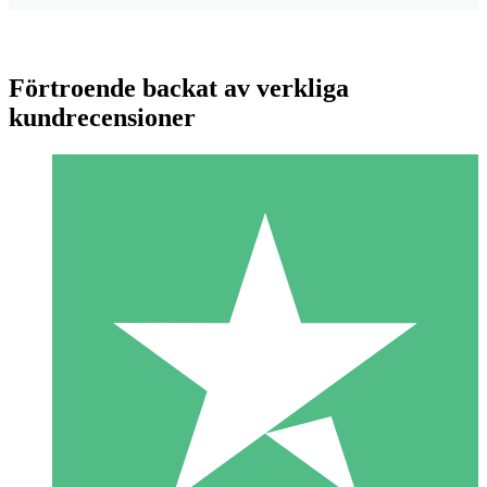
Förtroende backat av verkliga
kundrecensioner
Individuella Kreditpaket
Betala per användning med nedladdningskrediter. Inget
månatligt åtagande krävs.
1 Nedladdningar
10
US$
00