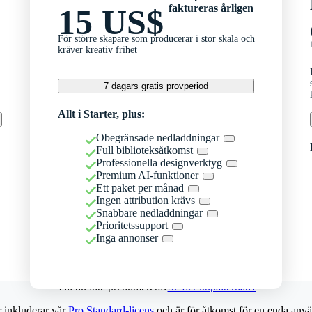
faktureras årligen
15 US$
För större skapare som producerar i stor skala och
kräver kreativ frihet
7 dagars gratis provperiod
Allt i Starter, plus:
Obegränsade nedladdningar
Full biblioteksåtkomst
Professionella designverktyg
Premium AI-funktioner
Ett paket per månad
Ingen attribution krävs
Snabbare nedladdningar
Prioritetssupport
Inga annonser
Vill du inte prenumerera?
Se fler köpalternativ
r inkluderar vår
Pro Standard-licens
och är för åtkomst för en enda anvä