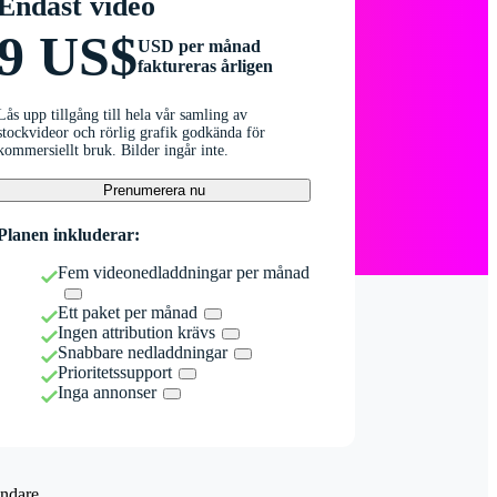
Endast video
9 US$
USD per månad
faktureras årligen
Lås upp tillgång till hela vår samling av
stockvideor och rörlig grafik godkända för
kommersiellt bruk. Bilder ingår inte.
Prenumerera nu
Planen inkluderar:
Fem videonedladdningar per månad
Ett paket per månad
Ingen attribution krävs
Snabbare nedladdningar
Prioritetssupport
Inga annonser
ndare.