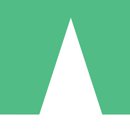
Individuella Kreditpaket
la per användning med nedladdningskrediter. Inget månatligt åtagande k
1 Nedladdningar
5 Nedladdningar
10 Nedladdningar
10
15
20
US$
00
US$
00
US$
00