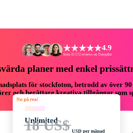
4.9
from 33 572 reviews on Trustpilot
svärda planer med enkel prissätt
adsplats för stockfoton, betrodd av över 90
er och berättare kreativa tillgångar som sp
Nu på rea!
budget.
Nu på rea!
Unlimited
18 US$
USD per månad