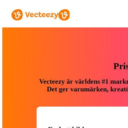
Pri
Vecteezy är världens #1 markn
Det ger varumärken, kreatör