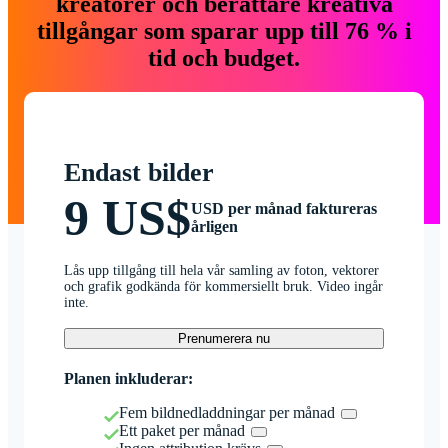
kreatörer och berättare kreativa
tillgångar som sparar upp till 76 % i
tid och budget.
Endast bilder
9 US$
USD per månad faktureras
årligen
Lås upp tillgång till hela vår samling av foton, vektorer
och grafik godkända för kommersiellt bruk. Video ingår
inte.
Prenumerera nu
Planen inkluderar:
Fem bildnedladdningar per månad
Ett paket per månad