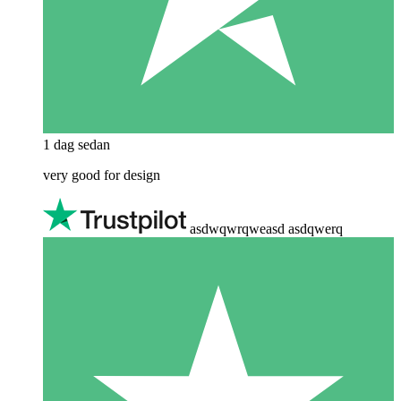
1 dag sedan
very good for design
asdwqwrqweasd asdqwerq