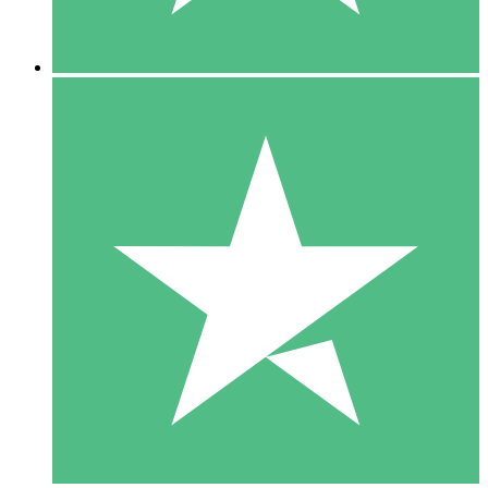
5 Nedladdningar
15
US$
00
10 Nedladdningar
20
US$
00