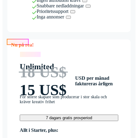
Ingen attribution krävs
Snabbare nedladdningar
Prioritetssupport
Inga annonser
Nu på rea!
Nu på rea!
Unlimited
18 US$
USD per månad
faktureras årligen
15 US$
För större skapare som producerar i stor skala och
kräver kreativ frihet
7 dagars gratis provperiod
Allt i Starter, plus: