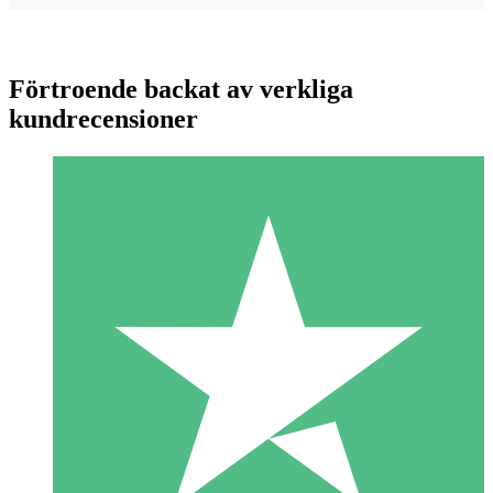
Förtroende backat av verkliga
kundrecensioner
Individuella Kreditpaket
Betala per användning med nedladdningskrediter. Inget
månatligt åtagande krävs.
1 Nedladdningar
10
US$
00