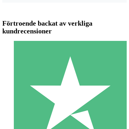
Förtroende backat av verkliga
kundrecensioner
Individuella Kreditpaket
Betala per användning med nedladdningskrediter. Inget
månatligt åtagande krävs.
1 Nedladdningar
10
US$
00