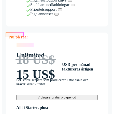
Ingen attribution krävs
Snabbare nedladdningar
Prioritetssupport
Inga annonser
Nu på rea!
Nu på rea!
Unlimited
18 US$
USD per månad
faktureras årligen
15 US$
För större skapare som producerar i stor skala och
kräver kreativ frihet
7 dagars gratis provperiod
Allt i Starter, plus: