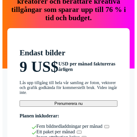
kreatörer och berättare kreativa
tillgångar som sparar upp till 76 % i
tid och budget.
Endast bilder
9 US$
USD per månad faktureras
årligen
Lås upp tillgång till hela vår samling av foton, vektorer
och grafik godkända för kommersiellt bruk. Video ingår
inte.
Prenumerera nu
Planen inkluderar:
Fem bildnedladdningar per månad
Ett paket per månad