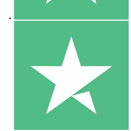
5 Nedladdningar
15
US$
00
10 Nedladdningar
20
US$
00