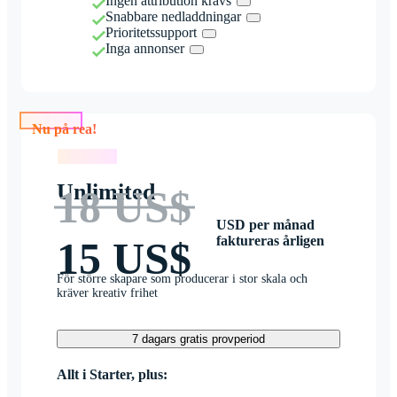
Ingen attribution krävs
Snabbare nedladdningar
Prioritetssupport
Inga annonser
Nu på rea!
Nu på rea!
Unlimited
18 US$
USD per månad
faktureras årligen
15 US$
För större skapare som producerar i stor skala och
kräver kreativ frihet
7 dagars gratis provperiod
Allt i Starter, plus: