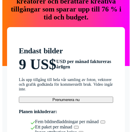
kreatörer och berättare kreativa
tillgångar som sparar upp till 76 % i
tid och budget.
Endast bilder
9 US$
USD per månad faktureras
årligen
Lås upp tillgång till hela vår samling av foton, vektorer
och grafik godkända för kommersiellt bruk. Video ingår
inte.
Prenumerera nu
Planen inkluderar:
Fem bildnedladdningar per månad
Ett paket per månad