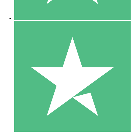
5 Nedladdningar
15
US$
00
10 Nedladdningar
20
US$
00