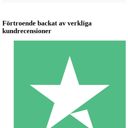
Förtroende backat av verkliga
kundrecensioner
Individuella Kreditpaket
Betala per användning med nedladdningskrediter. Inget
månatligt åtagande krävs.
1 Nedladdningar
10
US$
00