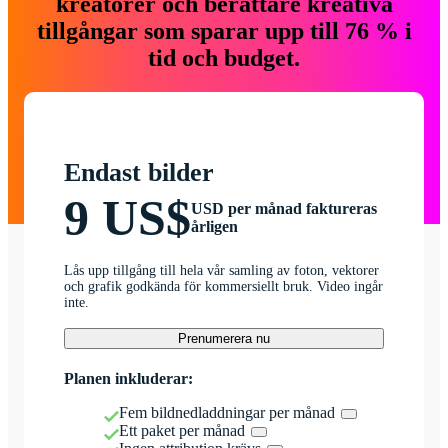
kreatörer och berättare kreativa
tillgångar som sparar upp till 76 % i
tid och budget.
Endast bilder
9 US$
USD per månad faktureras
årligen
Lås upp tillgång till hela vår samling av foton, vektorer
och grafik godkända för kommersiellt bruk. Video ingår
inte.
Prenumerera nu
Planen inkluderar:
Fem bildnedladdningar per månad
Ett paket per månad