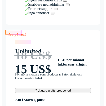
Ingen attribution krävs
Snabbare nedladdningar
Prioritetssupport
Inga annonser
Nu på rea!
Nu på rea!
Unlimited
18 US$
USD per månad
faktureras årligen
15 US$
För större skapare som producerar i stor skala och
kräver kreativ frihet
7 dagars gratis provperiod
Allt i Starter, plus: