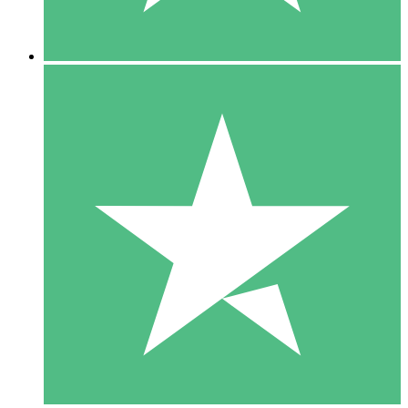
5 Nedladdningar
15
US$
00
10 Nedladdningar
20
US$
00