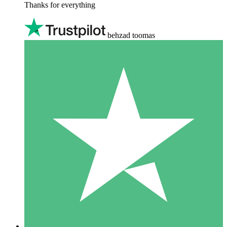
Thanks for everything
behzad toomas