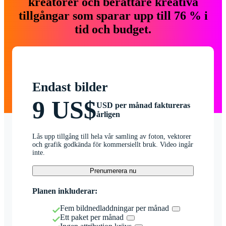
kreatörer och berättare kreativa
tillgångar som sparar upp till 76 % i
tid och budget.
Endast bilder
9 US$
USD per månad faktureras
årligen
Lås upp tillgång till hela vår samling av foton, vektorer
och grafik godkända för kommersiellt bruk. Video ingår
inte.
Prenumerera nu
Planen inkluderar:
Fem bildnedladdningar per månad
Ett paket per månad