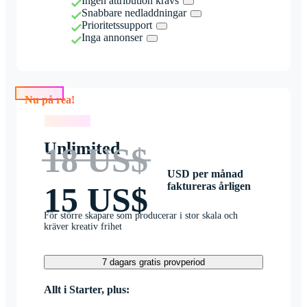
Ingen attribution krävs
Snabbare nedladdningar
Prioritetssupport
Inga annonser
Nu på rea!
Nu på rea!
Unlimited
18 US$
USD per månad
faktureras årligen
15 US$
För större skapare som producerar i stor skala och
kräver kreativ frihet
7 dagars gratis provperiod
Allt i Starter, plus: