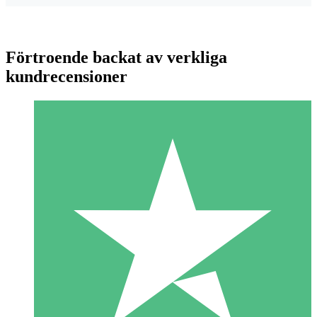
Förtroende backat av verkliga
kundrecensioner
Individuella Kreditpaket
Betala per användning med nedladdningskrediter. Inget
månatligt åtagande krävs.
1 Nedladdningar
10
US$
00