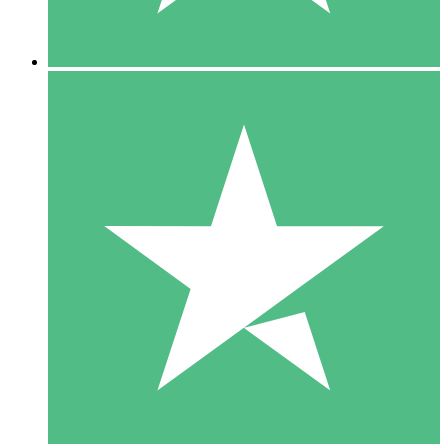
5 Nedladdningar
15
US$
00
10 Nedladdningar
20
US$
00