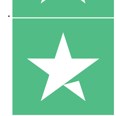
5 Nedladdningar
15
US$
00
10 Nedladdningar
20
US$
00