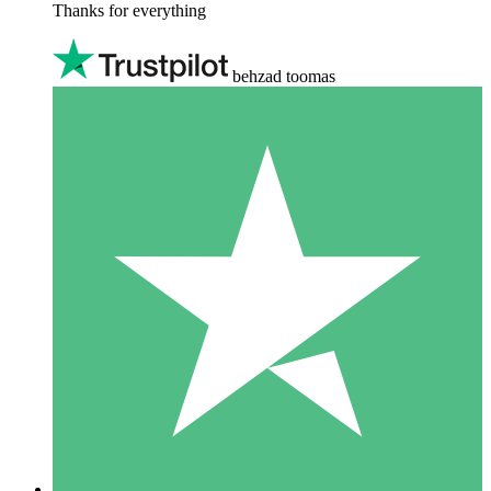
Thanks for everything
behzad toomas