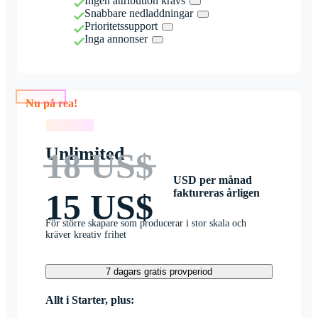
Ingen attribution krävs
Snabbare nedladdningar
Prioritetssupport
Inga annonser
Nu på rea!
Nu på rea!
Unlimited
18 US$
USD per månad
faktureras årligen
15 US$
För större skapare som producerar i stor skala och
kräver kreativ frihet
7 dagars gratis provperiod
Allt i Starter, plus: