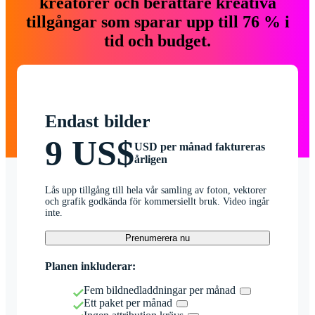
kreatörer och berättare kreativa
tillgångar som sparar upp till 76 % i
tid och budget.
Endast bilder
9 US$
USD per månad faktureras
årligen
Lås upp tillgång till hela vår samling av foton, vektorer
och grafik godkända för kommersiellt bruk. Video ingår
inte.
Prenumerera nu
Planen inkluderar:
Fem bildnedladdningar per månad
Ett paket per månad