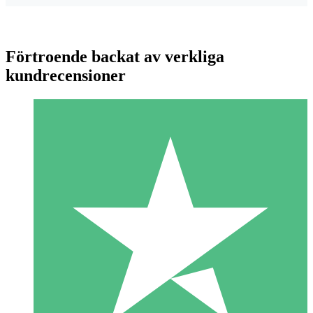
Förtroende backat av verkliga
kundrecensioner
Individuella Kreditpaket
Betala per användning med nedladdningskrediter. Inget
månatligt åtagande krävs.
1 Nedladdningar
10
US$
00