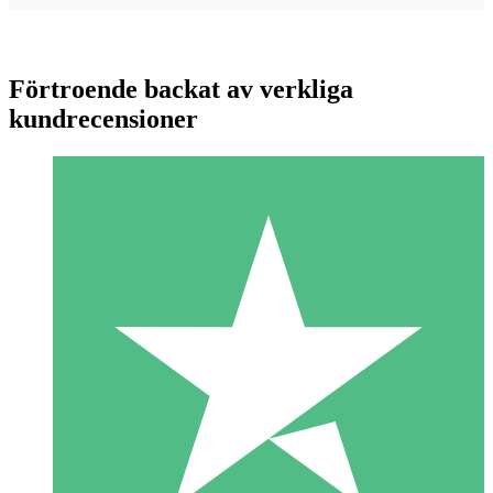
Förtroende backat av verkliga
kundrecensioner
Individuella Kreditpaket
Betala per användning med nedladdningskrediter. Inget
månatligt åtagande krävs.
1 Nedladdningar
10
US$
00