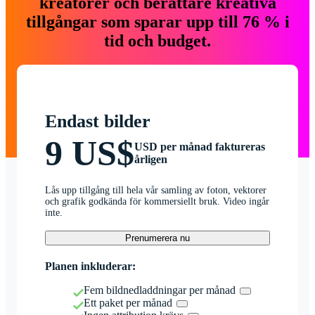
kreatörer och berättare kreativa
tillgångar som sparar upp till 76 % i
tid och budget.
Endast bilder
9 US$
USD per månad faktureras
årligen
Lås upp tillgång till hela vår samling av foton, vektorer
och grafik godkända för kommersiellt bruk. Video ingår
inte.
Prenumerera nu
Planen inkluderar:
Fem bildnedladdningar per månad
Ett paket per månad