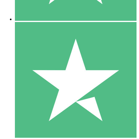
5 Nedladdningar
15
US$
00
10 Nedladdningar
20
US$
00