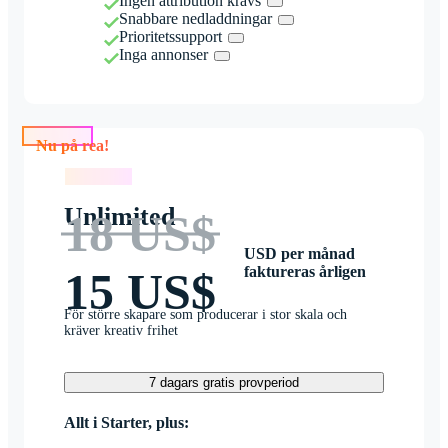
Ingen attribution krävs
Snabbare nedladdningar
Prioritetssupport
Inga annonser
Nu på rea!
Nu på rea!
Unlimited
18 US$
USD per månad
faktureras årligen
15 US$
För större skapare som producerar i stor skala och
kräver kreativ frihet
7 dagars gratis provperiod
Allt i Starter, plus: