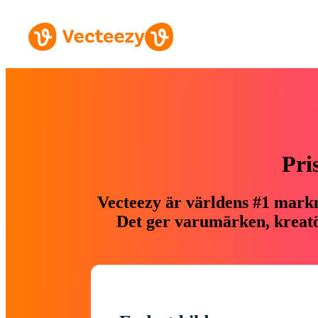
Pri
Vecteezy är världens #1 markn
Det ger varumärken, kreatör