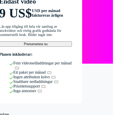
Endast video
9 US$
USD per månad
faktureras årligen
Lås upp tillgång till hela vår samling av
stockvideor och rörlig grafik godkända för
kommersiellt bruk. Bilder ingår inte.
Prenumerera nu
Planen inkluderar:
Fem videonedladdningar per månad
Ett paket per månad
Ingen attribution krävs
Snabbare nedladdningar
Prioritetssupport
Inga annonser
ndare.