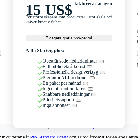
faktureras årligen
15 US$
För större skapare som producerar i stor skala och
kräver kreativ frihet
7 dagars gratis provperiod
Allt i Starter, plus:
Obegränsade nedladdningar
Full biblioteksåtkomst
Professionella designverktyg
Premium AI-funktioner
Ett paket per månad
Ingen attribution krävs
Snabbare nedladdningar
Prioritetssupport
Inga annonser
Vill du inte prenumerera?
Se fler köpalternativ
r inkluderar vår
Pro Standard-licens
och är för åtkomst för en enda anvä