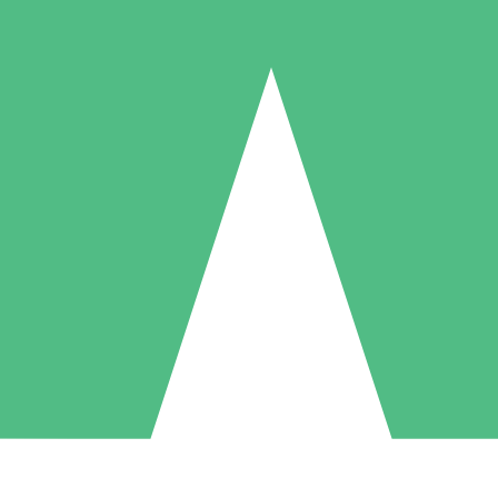
Individuella Kreditpaket
la per användning med nedladdningskrediter. Inget månatligt åtagande k
1 Nedladdningar
5 Nedladdningar
10 Nedladdningar
10
15
20
US$
00
US$
00
US$
00