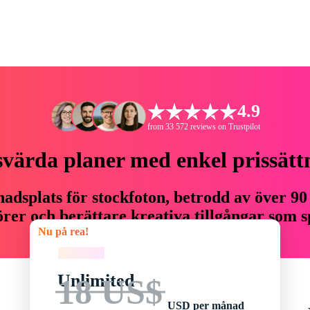
4.9
from 33 572 reviews on Trustpilot
svärda planer med enkel prissätt
adsplats för stockfoton, betrodd av över 90
er och berättare kreativa tillgångar som sp
Nu på rea!
budget.
Nu på rea!
Unlimited
18 US$
USD per månad