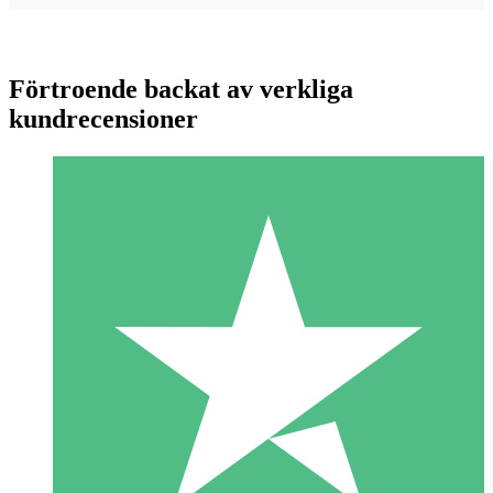
Förtroende backat av verkliga
kundrecensioner
Individuella Kreditpaket
Betala per användning med nedladdningskrediter. Inget
månatligt åtagande krävs.
1 Nedladdningar
10
US$
00