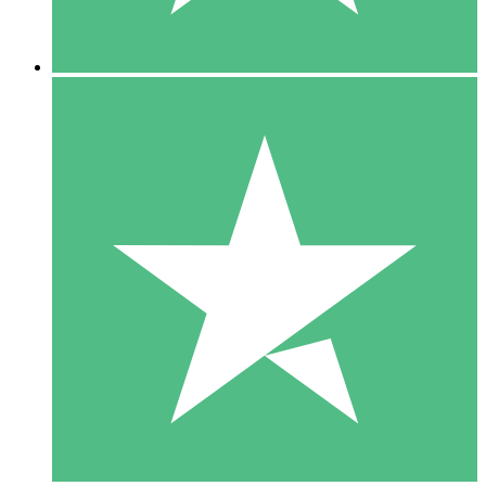
5 Nedladdningar
15
US$
00
10 Nedladdningar
20
US$
00