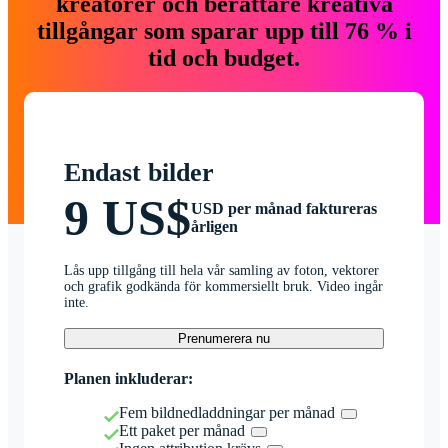
kreatörer och berättare kreativa
tillgångar som sparar upp till 76 % i
tid och budget.
Endast bilder
9 US$
USD per månad faktureras
årligen
Lås upp tillgång till hela vår samling av foton, vektorer
och grafik godkända för kommersiellt bruk. Video ingår
inte.
Prenumerera nu
Planen inkluderar:
Fem bildnedladdningar per månad
Ett paket per månad