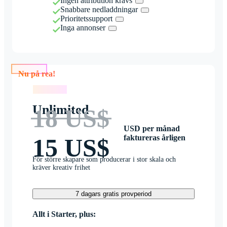
Ingen attribution krävs
Snabbare nedladdningar
Prioritetssupport
Inga annonser
Nu på rea!
Nu på rea!
Unlimited
18 US$
USD per månad
faktureras årligen
15 US$
För större skapare som producerar i stor skala och
kräver kreativ frihet
7 dagars gratis provperiod
Allt i Starter, plus: