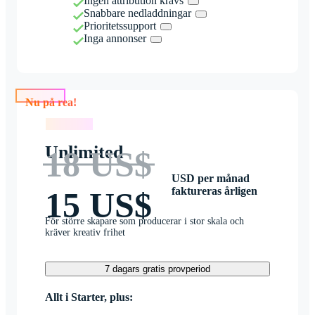
Ingen attribution krävs
Snabbare nedladdningar
Prioritetssupport
Inga annonser
Nu på rea!
Nu på rea!
Unlimited
18 US$
USD per månad
faktureras årligen
15 US$
För större skapare som producerar i stor skala och
kräver kreativ frihet
7 dagars gratis provperiod
Allt i Starter, plus: