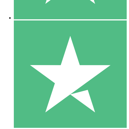
5 Nedladdningar
15
US$
00
10 Nedladdningar
20
US$
00