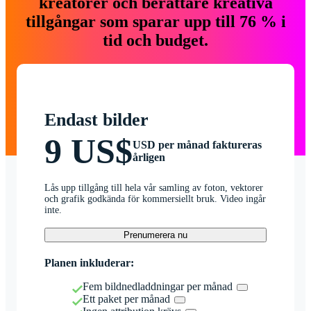
kreatörer och berättare kreativa
tillgångar som sparar upp till 76 % i
tid och budget.
Endast bilder
9 US$
USD per månad faktureras
årligen
Lås upp tillgång till hela vår samling av foton, vektorer
och grafik godkända för kommersiellt bruk. Video ingår
inte.
Prenumerera nu
Planen inkluderar:
Fem bildnedladdningar per månad
Ett paket per månad