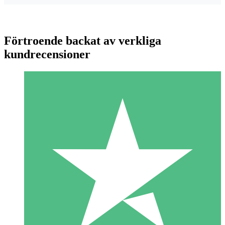
Förtroende backat av verkliga
kundrecensioner
Individuella Kreditpaket
Betala per användning med nedladdningskrediter. Inget
månatligt åtagande krävs.
1 Nedladdningar
10
US$
00