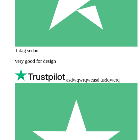
1 dag sedan
very good for design
asdwqwrqweasd asdqwerq