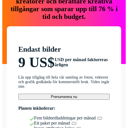
kreatörer och berättare kreativa
tillgångar som sparar upp till 76 % i
tid och budget.
Endast bilder
9 US$
USD per månad faktureras
årligen
Lås upp tillgång till hela vår samling av foton, vektorer
och grafik godkända för kommersiellt bruk. Video ingår
inte.
Prenumerera nu
Planen inkluderar:
Fem bildnedladdningar per månad
Ett paket per månad