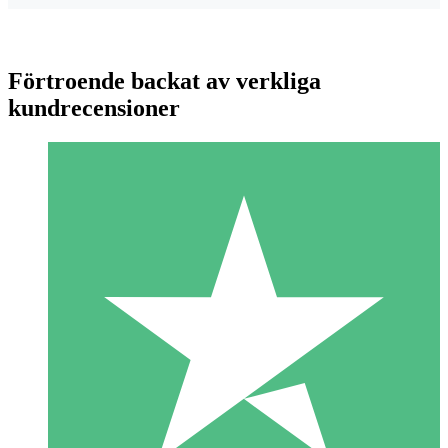
Förtroende backat av verkliga
kundrecensioner
Individuella Kreditpaket
Betala per användning med nedladdningskrediter. Inget
månatligt åtagande krävs.
1 Nedladdningar
10
US$
00