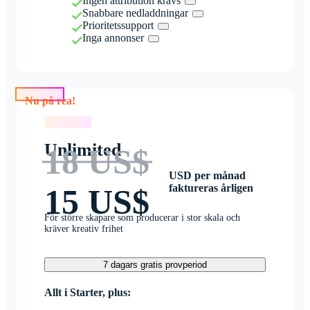
Ingen attribution krävs
Snabbare nedladdningar
Prioritetssupport
Inga annonser
Nu på rea!
Nu på rea!
Unlimited
18 US$
USD per månad
faktureras årligen
15 US$
För större skapare som producerar i stor skala och
kräver kreativ frihet
7 dagars gratis provperiod
Allt i Starter, plus: