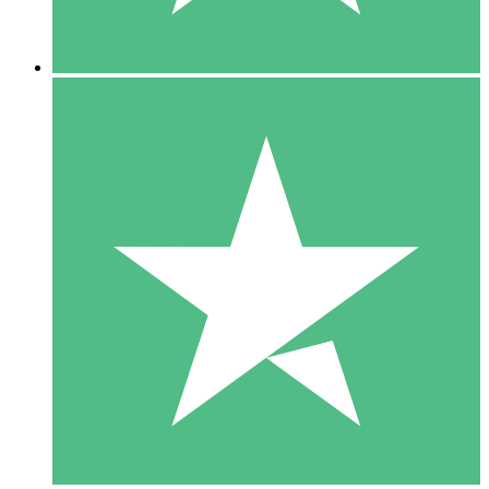
5 Nedladdningar
15
US$
00
10 Nedladdningar
20
US$
00