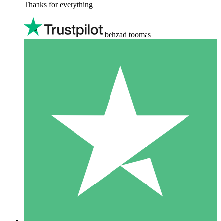
Thanks for everything
behzad toomas