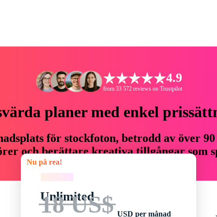
4.9
from 33 572 reviews on Trustpilot
svärda planer med enkel prissätt
adsplats för stockfoton, betrodd av över 90
er och berättare kreativa tillgångar som sp
Nu på rea!
budget.
Nu på rea!
Unlimited
18 US$
USD per månad