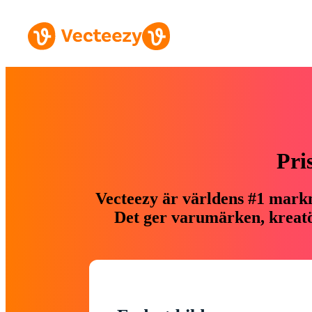
Pri
Vecteezy är världens #1 markn
Det ger varumärken, kreatör