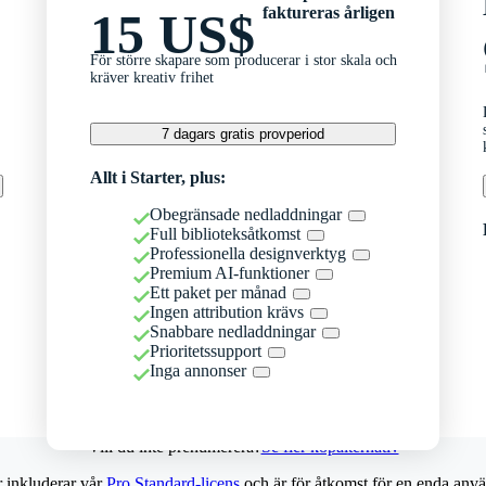
faktureras årligen
15 US$
För större skapare som producerar i stor skala och
kräver kreativ frihet
7 dagars gratis provperiod
Allt i Starter, plus:
Obegränsade nedladdningar
Full biblioteksåtkomst
Professionella designverktyg
Premium AI-funktioner
Ett paket per månad
Ingen attribution krävs
Snabbare nedladdningar
Prioritetssupport
Inga annonser
Vill du inte prenumerera?
Se fler köpalternativ
r inkluderar vår
Pro Standard-licens
och är för åtkomst för en enda anvä