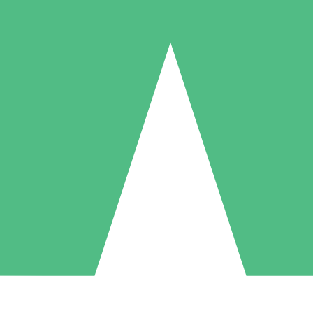
Individuella Kreditpaket
la per användning med nedladdningskrediter. Inget månatligt åtagande k
1 Nedladdningar
5 Nedladdningar
10 Nedladdningar
10
15
20
US$
00
US$
00
US$
00