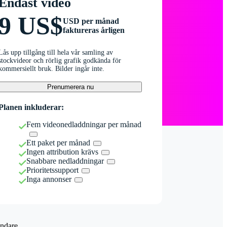
Endast video
9 US$
USD per månad
faktureras årligen
Lås upp tillgång till hela vår samling av
stockvideor och rörlig grafik godkända för
kommersiellt bruk. Bilder ingår inte.
Prenumerera nu
Planen inkluderar:
Fem videonedladdningar per månad
Ett paket per månad
Ingen attribution krävs
Snabbare nedladdningar
Prioritetssupport
Inga annonser
ndare.