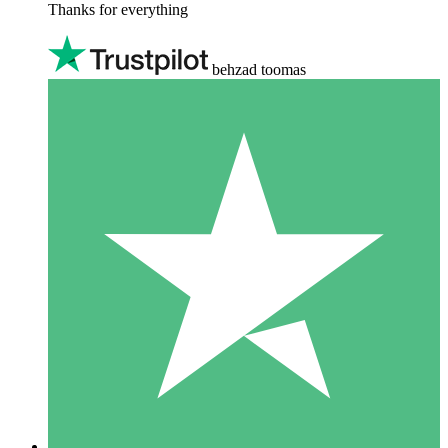
Thanks for everything
behzad toomas