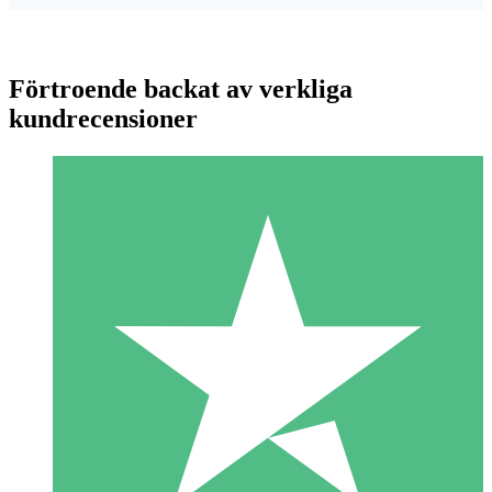
Förtroende backat av verkliga
kundrecensioner
Individuella Kreditpaket
Betala per användning med nedladdningskrediter. Inget
månatligt åtagande krävs.
1 Nedladdningar
10
US$
00