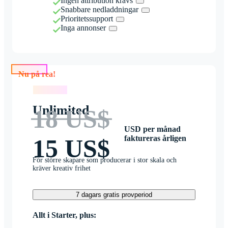
Ingen attribution krävs
Snabbare nedladdningar
Prioritetssupport
Inga annonser
Nu på rea!
Nu på rea!
Unlimited
18 US$
USD per månad
faktureras årligen
15 US$
För större skapare som producerar i stor skala och
kräver kreativ frihet
7 dagars gratis provperiod
Allt i Starter, plus: