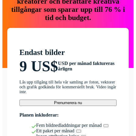
kreatörer och berättare kreativa
tillgångar som sparar upp till 76 % i
tid och budget.
Endast bilder
9 US$
USD per månad faktureras
årligen
Lås upp tillgång till hela vår samling av foton, vektorer
och grafik godkända för kommersiellt bruk. Video ingår
inte.
Prenumerera nu
Planen inkluderar:
Fem bildnedladdningar per månad
Ett paket per månad