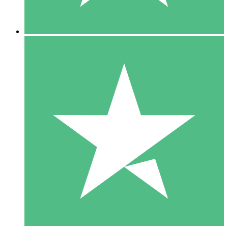
5 Nedladdningar
15
US$
00
10 Nedladdningar
20
US$
00