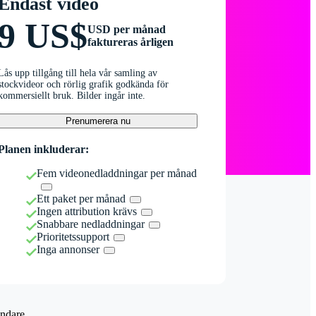
Endast video
9 US$
USD per månad
faktureras årligen
Lås upp tillgång till hela vår samling av
stockvideor och rörlig grafik godkända för
kommersiellt bruk. Bilder ingår inte.
Prenumerera nu
Planen inkluderar:
Fem videonedladdningar per månad
Ett paket per månad
Ingen attribution krävs
Snabbare nedladdningar
Prioritetssupport
Inga annonser
ndare.