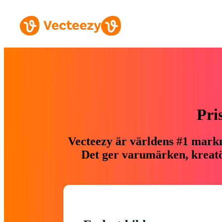
Pri
Vecteezy är världens #1 markn
Det ger varumärken, kreatör