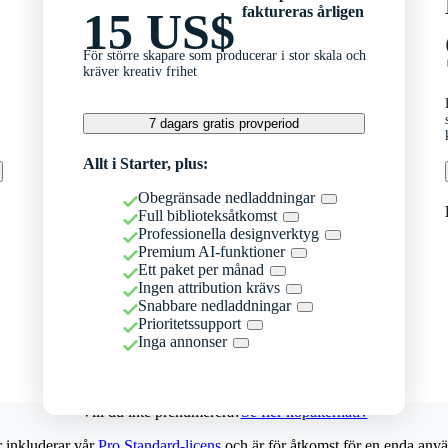
faktureras årligen
15 US$
För större skapare som producerar i stor skala och
kräver kreativ frihet
7 dagars gratis provperiod
Allt i Starter, plus:
Obegränsade nedladdningar
Full biblioteksåtkomst
Professionella designverktyg
Premium AI-funktioner
Ett paket per månad
Ingen attribution krävs
Snabbare nedladdningar
Prioritetssupport
Inga annonser
Vill du inte prenumerera?
Se fler köpalternativ
r inkluderar vår
Pro Standard-licens
och är för åtkomst för en enda anvä