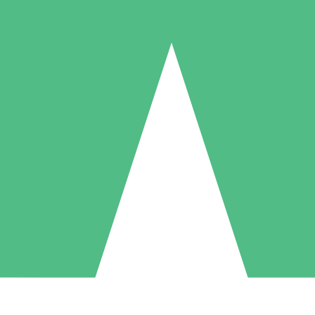
Individuella Kreditpaket
la per användning med nedladdningskrediter. Inget månatligt åtagande k
1 Nedladdningar
5 Nedladdningar
10 Nedladdningar
10
15
20
US$
00
US$
00
US$
00