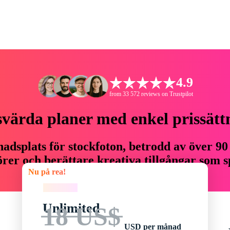
4.9
from 33 572 reviews on Trustpilot
svärda planer med enkel prissätt
adsplats för stockfoton, betrodd av över 90
er och berättare kreativa tillgångar som sp
Nu på rea!
budget.
Nu på rea!
Unlimited
18 US$
USD per månad