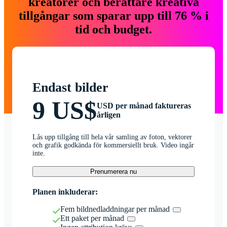
kreatörer och berättare kreativa
tillgångar som sparar upp till 76 % i
tid och budget.
Endast bilder
9 US$
USD per månad faktureras
årligen
Lås upp tillgång till hela vår samling av foton, vektorer
och grafik godkända för kommersiellt bruk. Video ingår
inte.
Prenumerera nu
Planen inkluderar:
Fem bildnedladdningar per månad
Ett paket per månad