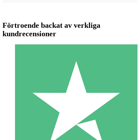
Förtroende backat av verkliga
kundrecensioner
Individuella Kreditpaket
Betala per användning med nedladdningskrediter. Inget
månatligt åtagande krävs.
1 Nedladdningar
10
US$
00