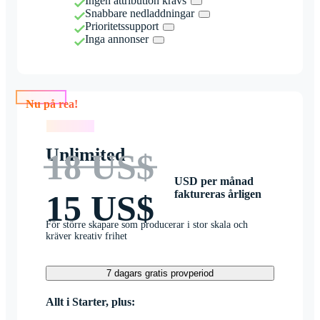
Ingen attribution krävs
Snabbare nedladdningar
Prioritetssupport
Inga annonser
Nu på rea!
Nu på rea!
Unlimited
18 US$
USD per månad
faktureras årligen
15 US$
För större skapare som producerar i stor skala och
kräver kreativ frihet
7 dagars gratis provperiod
Allt i Starter, plus: