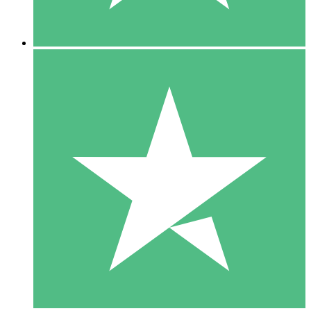
5 Nedladdningar
15
US$
00
10 Nedladdningar
20
US$
00