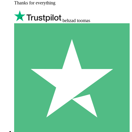
Thanks for everything
behzad toomas