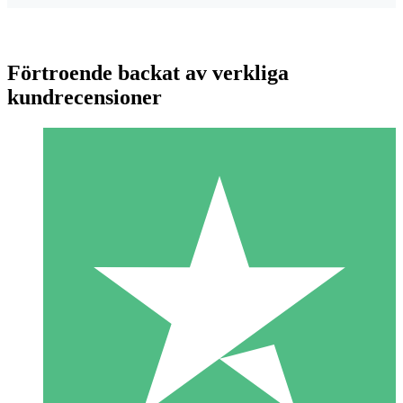
Förtroende backat av verkliga
kundrecensioner
Individuella Kreditpaket
Betala per användning med nedladdningskrediter. Inget
månatligt åtagande krävs.
1 Nedladdningar
10
US$
00