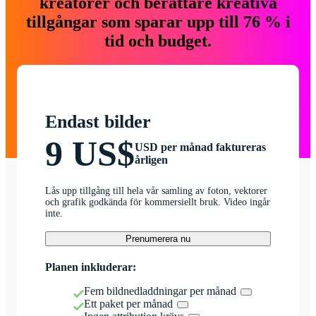
kreatörer och berättare kreativa
tillgångar som sparar upp till 76 % i
tid och budget.
Endast bilder
9 US$
USD per månad faktureras
årligen
Lås upp tillgång till hela vår samling av foton, vektorer
och grafik godkända för kommersiellt bruk. Video ingår
inte.
Prenumerera nu
Planen inkluderar:
Fem bildnedladdningar per månad
Ett paket per månad