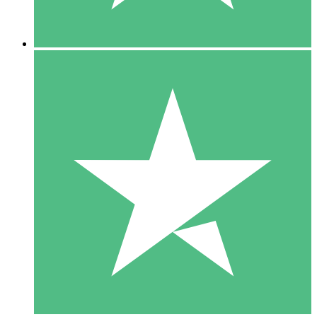
5 Nedladdningar
15
US$
00
10 Nedladdningar
20
US$
00