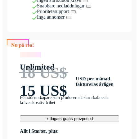
Ingen attribution krävs
Snabbare nedladdningar
Prioritetssupport
Inga annonser
Nu på rea!
Nu på rea!
Unlimited
18 US$
USD per månad
faktureras årligen
15 US$
För större skapare som producerar i stor skala och
kräver kreativ frihet
7 dagars gratis provperiod
Allt i Starter, plus: