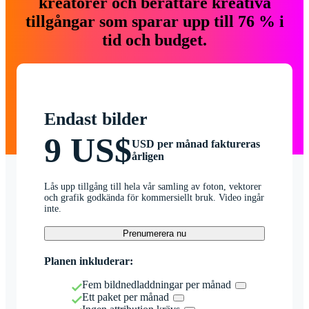
kreatörer och berättare kreativa
tillgångar som sparar upp till 76 % i
tid och budget.
Endast bilder
9 US$
USD per månad faktureras
årligen
Lås upp tillgång till hela vår samling av foton, vektorer
och grafik godkända för kommersiellt bruk. Video ingår
inte.
Prenumerera nu
Planen inkluderar:
Fem bildnedladdningar per månad
Ett paket per månad