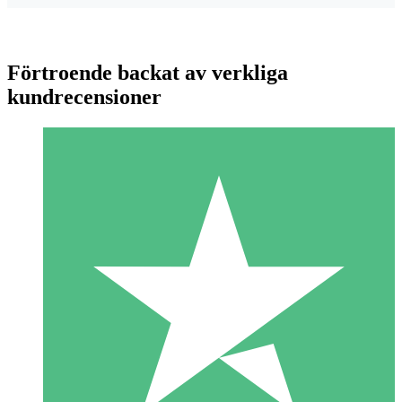
Förtroende backat av verkliga
kundrecensioner
Individuella Kreditpaket
Betala per användning med nedladdningskrediter. Inget
månatligt åtagande krävs.
1 Nedladdningar
10
US$
00