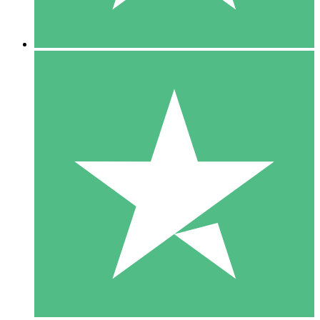
5 Nedladdningar
15
US$
00
10 Nedladdningar
20
US$
00