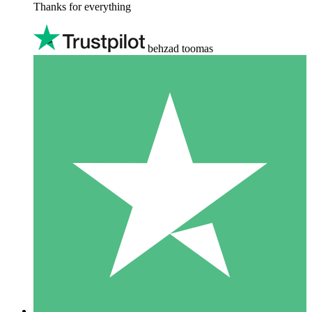
Thanks for everything
behzad toomas