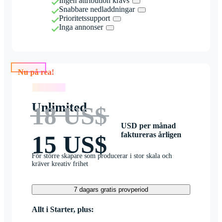
Ingen attribution krävs
Snabbare nedladdningar
Prioritetssupport
Inga annonser
Nu på rea!
Nu på rea!
Unlimited
18 US$
USD per månad
faktureras årligen
15 US$
För större skapare som producerar i stor skala och
kräver kreativ frihet
7 dagars gratis provperiod
Allt i Starter, plus: