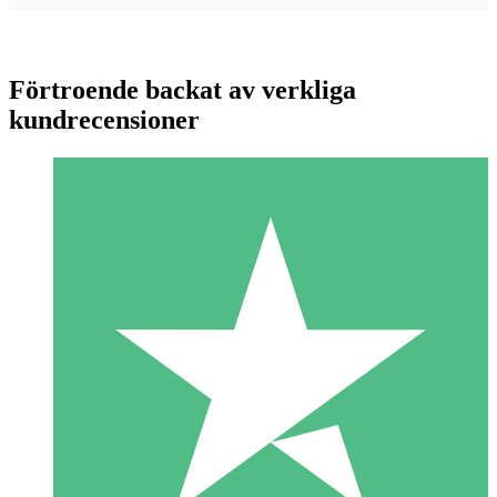
Förtroende backat av verkliga
kundrecensioner
Individuella Kreditpaket
Betala per användning med nedladdningskrediter. Inget
månatligt åtagande krävs.
1 Nedladdningar
10
US$
00