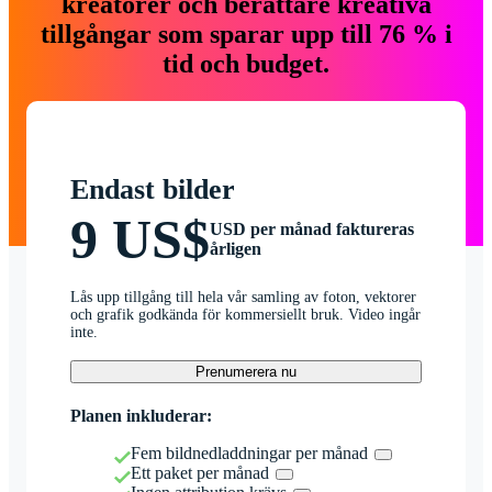
kreatörer och berättare kreativa
tillgångar som sparar upp till 76 % i
tid och budget.
Endast bilder
9 US$
USD per månad faktureras
årligen
Lås upp tillgång till hela vår samling av foton, vektorer
och grafik godkända för kommersiellt bruk. Video ingår
inte.
Prenumerera nu
Planen inkluderar:
Fem bildnedladdningar per månad
Ett paket per månad