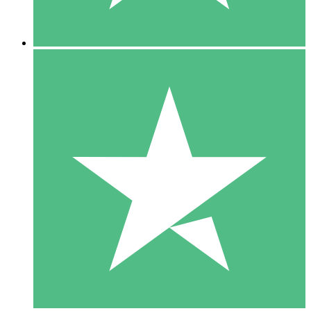
5 Nedladdningar
15
US$
00
10 Nedladdningar
20
US$
00