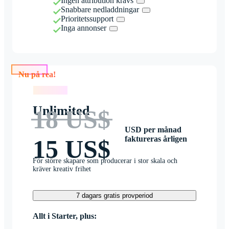
Ingen attribution krävs
Snabbare nedladdningar
Prioritetssupport
Inga annonser
Nu på rea!
Nu på rea!
Unlimited
18 US$
USD per månad
faktureras årligen
15 US$
För större skapare som producerar i stor skala och
kräver kreativ frihet
7 dagars gratis provperiod
Allt i Starter, plus: